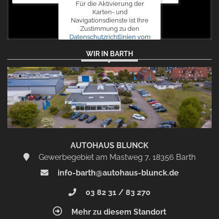
Für die Aktivierung der
Karten- und
Navigationsdienste ist Ihre
Zustimmung zu den
Datenschutzrichtlinien vom
Drittanbieter Google LLC
WIR IN BARTH
erforderlich.
Zustimmen
und
aktivieren
AUTOHAUS BLUNCK
Gewerbegebiet am Mastweg 7, 18356 Barth
info-barth@autohaus-blunck.de
03 82 31 / 83 270
Mehr zu diesem Standort