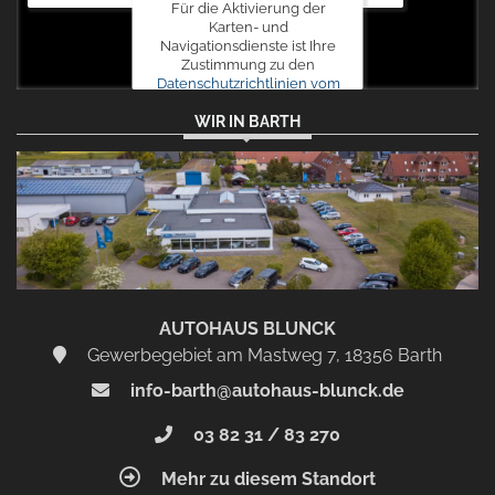
Für die Aktivierung der
Karten- und
Navigationsdienste ist Ihre
Zustimmung zu den
Datenschutzrichtlinien vom
Drittanbieter Google LLC
WIR IN BARTH
erforderlich.
Zustimmen
und
aktivieren
AUTOHAUS BLUNCK
Gewerbegebiet am Mastweg 7, 18356 Barth
info-barth@autohaus-blunck.de
03 82 31 / 83 270
Mehr zu diesem Standort