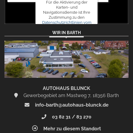
Für die Aktivierung der
Karten- und
Navigationsdienste ist Ihre
Zustimmung zu den
Datenschutzrichtlinien vom
Drittanbieter Google LLC
WIR IN BARTH
erforderlich.
Zustimmen
und
aktivieren
AUTOHAUS BLUNCK
Gewerbegebiet am Mastweg 7, 18356 Barth
info-barth@autohaus-blunck.de
03 82 31 / 83 270
Mehr zu diesem Standort