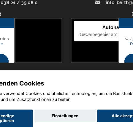
038 21 / 39 06 0
info-barth@
t
Autohaus Bl
Gewerbegebiet am Mastweg
u den
Navi
er
D
enden Cookies
e verwendet Cookies und ähnliche Technologien, um die Basisfunk
Copyright © 2026. Autohaus Blunck
 und um Zusatzfunktionen zu bieten.
endige
Einstellungen
Alle akzep
ptieren
utz
Impressum
AGB
AGB (Service)
AGB (Teile)
AGB (Gebrau