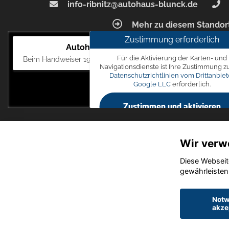
info-ribnitz@autohaus-blunck.de
Mehr zu diesem Standor
Zustimmung erforderlich
Autohaus Blunck
Für die Aktivierung der Karten- und
Beim Handweiser 19, 18311 Ribnitz-Damgarten
Navigationsdienste ist Ihre Zustimmung z
Datenschutzrichtlinien vom Drittanbiet
Google LLC
erforderlich.
Zustimmen und aktivieren
Wir verw
Diese Webseit
gewährleisten
Notw
akze
Startseite
Datensch