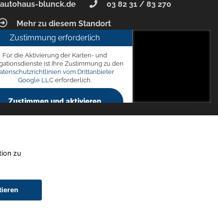
autohaus-blunck.de
03 82 31 / 83 270
Mehr zu diesem Standort
Zustimmung erforderlich
unck
Für die Aktivierung der Karten- und
 7, 18356 Barth
gationsdienste ist Ihre Zustimmung zu den
atenschutzrichtlinien vom Drittanbieter
Google LLC
erforderlich.
Zustimmen und aktivieren
tion zu
tieren
chtwagen)
Widerruf