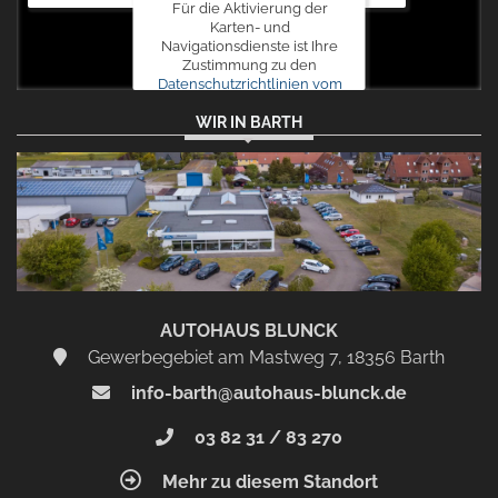
Für die Aktivierung der
Karten- und
Navigationsdienste ist Ihre
Zustimmung zu den
Datenschutzrichtlinien vom
Drittanbieter Google LLC
WIR IN BARTH
erforderlich.
Zustimmen
und
aktivieren
AUTOHAUS BLUNCK
Gewerbegebiet am Mastweg 7, 18356 Barth
info-barth@autohaus-blunck.de
03 82 31 / 83 270
Mehr zu diesem Standort