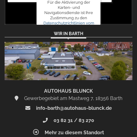
Für die Aktivierung der
Karten- und
Navigationsdienste ist Ihre
Zustimmung zu den
Datenschutzrichtlinien vom
Drittanbieter Google LLC
WIR IN BARTH
erforderlich.
Zustimmen
und
aktivieren
AUTOHAUS BLUNCK
Gewerbegebiet am Mastweg 7, 18356 Barth
info-barth@autohaus-blunck.de
03 82 31 / 83 270
Mehr zu diesem Standort