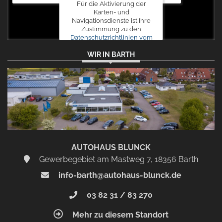
Für die Aktivierung der
Karten- und
Navigationsdienste ist Ihre
Zustimmung zu den
Datenschutzrichtlinien vom
Drittanbieter Google LLC
WIR IN BARTH
erforderlich.
Zustimmen
und
aktivieren
AUTOHAUS BLUNCK
Gewerbegebiet am Mastweg 7, 18356 Barth
info-barth@autohaus-blunck.de
03 82 31 / 83 270
Mehr zu diesem Standort