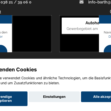
038 21 / 39 06 0
info-barth@
t
Autohaus Bl
Gewerbegebiet am Mastweg
u den
Navi
er
D
enden Cookies
e verwendet Cookies und ähnliche Technologien, um die Basisfunk
Copyright © 2026. Autohaus Blunck
 und um Zusatzfunktionen zu bieten.
endige
Einstellungen
Alle akzep
ptieren
utz
Impressum
AGB
AGB (Service)
AGB (Teile)
AGB (Gebrau