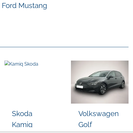
Ford Mustang
n
Cupra
Volkswa
Formentor
Polo