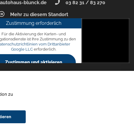
autohaus-blunck.de
03 82 31 / 83 270
Mehr zu diesem Standort
Zustimmung erforderlich
unck
Für die Aktivierung der Karten- und
 7, 18356 Barth
gationsdienste ist Ihre Zustimmung zu den
atenschutzrichtlinien vom Drittanbieter
Google LLC
erforderlich.
Zustimmen und aktivieren
tion zu
tieren
chtwagen)
Widerruf