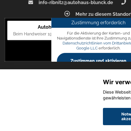
info-ribnitz@autohaus-blunck.de
Mehr zu diesem Standor
Zustimmung erforderlich
Autohaus Blunck
Für die Aktivierung der Karten- und
Beim Handweiser 19, 18311 Ribnitz-Damgarten
Navigationsdienste ist Ihre Zustimmung z
Datenschutzrichtlinien vom Drittanbiet
Google LLC
erforderlich.
Zustimmen und aktivieren
Wir verw
Diese Webseit
gewährleisten
Notw
akze
Startseite
Datensch