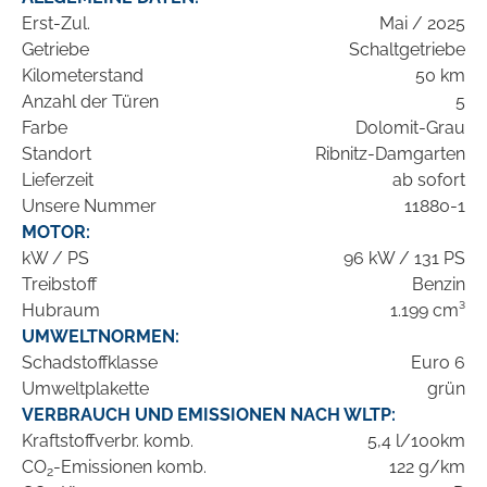
Erst-Zul.
Mai / 2025
Getriebe
Schaltgetriebe
Kilometerstand
50 km
Anzahl der Türen
5
Farbe
Dolomit-Grau
Standort
Ribnitz-Damgarten
Lieferzeit
ab sofort
Unsere Nummer
11880-1
MOTOR:
kW / PS
96 kW / 131 PS
Treibstoff
Benzin
Hubraum
1.199 cm³
UMWELTNORMEN:
Schadstoffklasse
Euro 6
Umweltplakette
grün
VERBRAUCH UND EMISSIONEN NACH WLTP:
Kraftstoffverbr. komb.
5,4 l/100km
CO
-Emissionen komb.
122 g/km
2