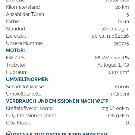
Kilometerstand
20 km
Anzahl der Türen
5
Farbe
Grün
Standort
Zentrallager
Lieferzeit
ab ca. 11.08.2026
Unsere Nummer
359715
MOTOR:
kW / PS
88 kW / 120 PS
Treibstoff
Autogas (LPG)
Hubraum
1.197 cm³
UMWELTNORMEN:
Schadstoffklasse
Euro6
Umweltplakette
4 (Green)
VERBRAUCH UND EMISSIONEN NACH WLTP:
Kraftstoffverbr. komb.
7,5 l/100km
CO
-Emissionen komb.
126 g/km
2
CO
-Klasse
D
2
DETAILS ZUM DACIA DUSTER ANZEIGEN