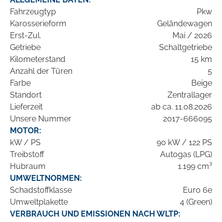
Fahrzeugtyp
Pkw
Karosserieform
Geländewagen
Erst-Zul.
Mai / 2026
Getriebe
Schaltgetriebe
Kilometerstand
15 km
Anzahl der Türen
5
Farbe
Beige
Standort
Zentrallager
Lieferzeit
ab ca. 11.08.2026
Unsere Nummer
2017-666095
MOTOR:
kW / PS
90 kW / 122 PS
Treibstoff
Autogas (LPG)
Hubraum
1.199 cm³
UMWELTNORMEN:
Schadstoffklasse
Euro 6e
Umweltplakette
4 (Green)
VERBRAUCH UND EMISSIONEN NACH WLTP: