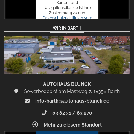
Karten- und
Navigationsdienste ist Ihre
Zustimmung zu den
Datenschutzrichtlinien vom
Drittanbieter Google LLC
WIR IN BARTH
erforderlich.
Zustimmen
und
aktivieren
AUTOHAUS BLUNCK
Gewerbegebiet am Mastweg 7, 18356 Barth
info-barth@autohaus-blunck.de
03 82 31 / 83 270
Mehr zu diesem Standort