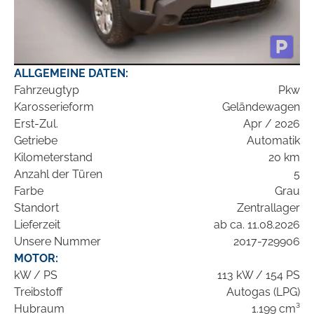
ALLGEMEINE DATEN:
Fahrzeugtyp
Pkw
Karosserieform
Geländewagen
Erst-Zul.
Apr / 2026
Getriebe
Automatik
Kilometerstand
20 km
Anzahl der Türen
5
Farbe
Grau
Standort
Zentrallager
Lieferzeit
ab ca. 11.08.2026
Unsere Nummer
2017-729906
MOTOR:
kW / PS
113 kW / 154 PS
Treibstoff
Autogas (LPG)
Hubraum
1.199 cm³