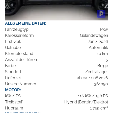
ALLGEMEINE DATEN:
Fahrzeugtyp
Pkw
Karosserieform
Geländewagen
Erst-Zul.
Jan / 2026
Getriebe
Automatik
Kilometerstand
10 km
Anzahl der Türen
5
Farbe
Beige
Standort
Zentrallager
Lieferzeit
ab ca. 11.08.2026
Unsere Nummer
361090
MOTOR:
kW / PS
116 kW / 158 PS
Treibstoff
Hybrid (Benzin/Elektro)
Hubraum
1.789 cm³