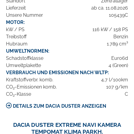
Standort
Zentrallager
Lieferzeit
ab ca. 11.08.2026
Unsere Nummer
105439C
MOTOR:
kW / PS
116 kW / 158 PS
Treibstoff
Benzin
Hubraum
1.789 cm³
UMWELTNORMEN:
Schadstoffklasse
Euro6d
Umweltplakette
4 (Green)
VERBRAUCH UND EMISSIONEN NACH WLTP:
Kraftstoffverbr. komb.
4,7 l/100km
CO
-Emissionen komb.
107 g/km
2
CO
-Klasse
C
2
DETAILS ZUM DACIA DUSTER ANZEIGEN
DACIA DUSTER EXTREME NAVI KAMERA
TEMPOMAT KLIMA PARKH.