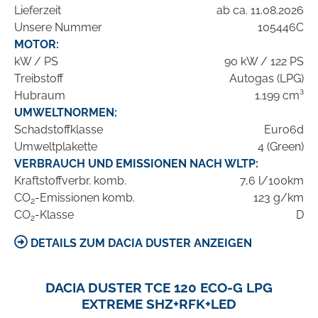
Lieferzeit
ab ca. 11.08.2026
Unsere Nummer
105446C
MOTOR:
kW / PS
90 kW / 122 PS
Treibstoff
Autogas (LPG)
Hubraum
1.199 cm³
UMWELTNORMEN:
Schadstoffklasse
Euro6d
Umweltplakette
4 (Green)
VERBRAUCH UND EMISSIONEN NACH WLTP:
Kraftstoffverbr. komb.
7,6 l/100km
CO
-Emissionen komb.
123 g/km
2
CO
-Klasse
D
2
DETAILS ZUM DACIA DUSTER ANZEIGEN
DACIA DUSTER TCE 120 ECO-G LPG
EXTREME SHZ+RFK+LED