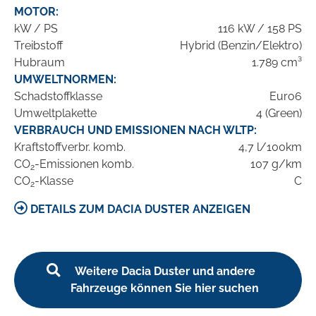
MOTOR:
kW / PS
116 kW / 158 PS
Treibstoff
Hybrid (Benzin/Elektro)
Hubraum
1.789 cm³
UMWELTNORMEN:
Schadstoffklasse
Euro6
Umweltplakette
4 (Green)
VERBRAUCH UND EMISSIONEN NACH WLTP:
Kraftstoffverbr. komb.
4,7 l/100km
CO
-Emissionen komb.
107 g/km
2
CO
-Klasse
C
2
DETAILS ZUM DACIA DUSTER ANZEIGEN
Weitere Dacia Duster und andere
Fahrzeuge können Sie hier suchen