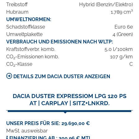
Treibstoff
Hybrid (Benzin/Elektro)
Hubraum
1.789 cm³
UMWELTNORMEN:
Schadstoffklasse
Euro 6e
Umweltplakette
4 (Green)
VERBRAUCH UND EMISSIONEN NACH WLTP:
Kraftstoffverbr. komb.
5,0 l/100km
CO
-Emissionen komb.
107 g/km
2
CO
-Klasse
C
2
DETAILS ZUM DACIA DUSTER ANZEIGEN
DACIA DUSTER EXPRESSIOM LPG 120 PS
AT | CARPLAY | SITZ+LNKRD.
UNSER PREIS FÜR SIE: 29.690,00 €
MwSt. ausweisbar
FINANZIERUNG AB.: 300,96 € MTL.