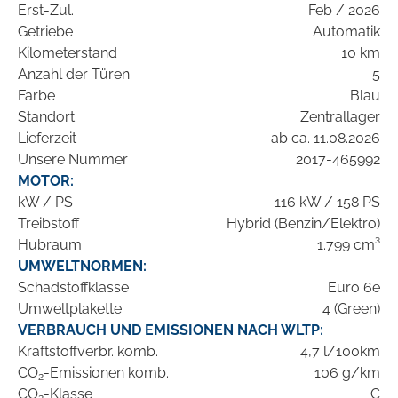
Erst-Zul.
Feb / 2026
Getriebe
Automatik
Kilometerstand
10 km
Anzahl der Türen
5
Farbe
Blau
Standort
Zentrallager
Lieferzeit
ab ca. 11.08.2026
Unsere Nummer
2017-465992
MOTOR:
kW / PS
116 kW / 158 PS
Treibstoff
Hybrid (Benzin/Elektro)
Hubraum
1.799 cm³
UMWELTNORMEN:
Schadstoffklasse
Euro 6e
Umweltplakette
4 (Green)
VERBRAUCH UND EMISSIONEN NACH WLTP:
Kraftstoffverbr. komb.
4,7 l/100km
CO
-Emissionen komb.
106 g/km
2
CO
-Klasse
C