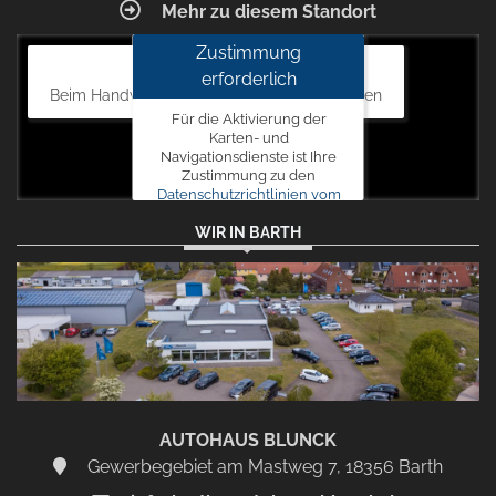
Mehr zu diesem Standort
Zustimmung
Autohaus Blunck
erforderlich
Beim Handweiser 19, 18311 Ribnitz-Damgarten
Für die Aktivierung der
Karten- und
Navigationsdienste ist Ihre
Zustimmung zu den
Datenschutzrichtlinien vom
Drittanbieter Google LLC
WIR IN BARTH
erforderlich.
Zustimmen
und
aktivieren
AUTOHAUS BLUNCK
Gewerbegebiet am Mastweg 7, 18356 Barth