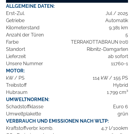
ALLGEMEINE DATEN:
Erst-Zul.
Jul / 2025
Getriebe
Automatik
Kilometerstand
9.381 km
Anzahl der Türen
5
Farbe
TERRAKOTTABRAUN (rot)
Standort
Ribnitz-Damgarten
Lieferzeit
ab sofort
Unsere Nummer
11760-1
MOTOR:
kW / PS
114 kW / 155 PS
Treibstoff
Hybrid
Hubraum
1.799 cm³
UMWELTNORMEN:
Schadstoffklasse
Euro 6
Umweltplakette
grün
VERBRAUCH UND EMISSIONEN NACH WLTP:
Kraftstoffverbr. komb.
4,7 l/100km