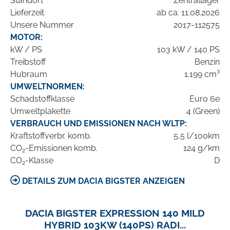
Standort
Zentrallager
Lieferzeit
ab ca. 11.08.2026
Unsere Nummer
2017-112575
MOTOR:
kW / PS
103 kW / 140 PS
Treibstoff
Benzin
Hubraum
1.199 cm³
UMWELTNORMEN:
Schadstoffklasse
Euro 6e
Umweltplakette
4 (Green)
VERBRAUCH UND EMISSIONEN NACH WLTP:
Kraftstoffverbr. komb.
5,5 l/100km
CO
-Emissionen komb.
124 g/km
2
CO
-Klasse
D
2
DETAILS ZUM DACIA BIGSTER ANZEIGEN
DACIA BIGSTER EXPRESSION 140 MILD
HYBRID 103KW (140PS) RADI...