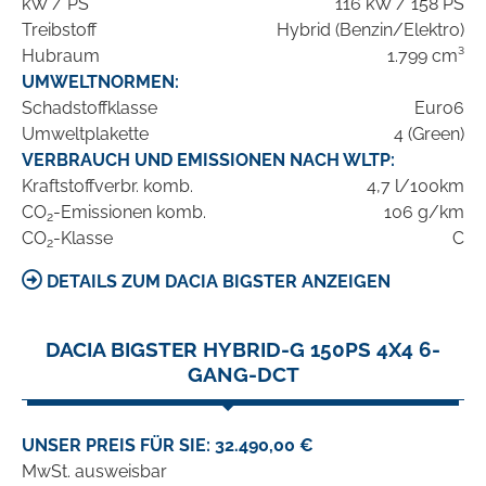
kW / PS
116 kW / 158 PS
Treibstoff
Hybrid (Benzin/Elektro)
Hubraum
1.799 cm³
UMWELTNORMEN:
Schadstoffklasse
Euro6
Umweltplakette
4 (Green)
VERBRAUCH UND EMISSIONEN NACH WLTP:
Kraftstoffverbr. komb.
4,7 l/100km
CO
-Emissionen komb.
106 g/km
2
CO
-Klasse
C
2
DETAILS ZUM DACIA BIGSTER ANZEIGEN
DACIA BIGSTER HYBRID-G 150PS 4X4 6-
GANG-DCT
UNSER PREIS FÜR SIE: 32.490,00 €
MwSt. ausweisbar