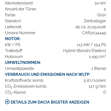
Kilometerstand
50 km
Anzahl der Türen
5
Farbe
Grün
Standort
Zentrallager
Lieferzeit
ab ca. 21.09.2026
Unsere Nummer
CAR3034449
MOTOR:
kW / PS
113 kW / 154 PS
Treibstoff
Hybrid (Benzin/Elektro)
Hubraum
1.199 cm³
UMWELTNORMEN:
Umweltplakette
1 (None)
VERBRAUCH UND EMISSIONEN NACH WLTP:
Kraftstoffverbr. komb.
5,8 l/100km
CO
-Emissionen komb.
117 g/km
2
CO
-Klasse
D
2
DETAILS ZUM DACIA BIGSTER ANZEIGEN