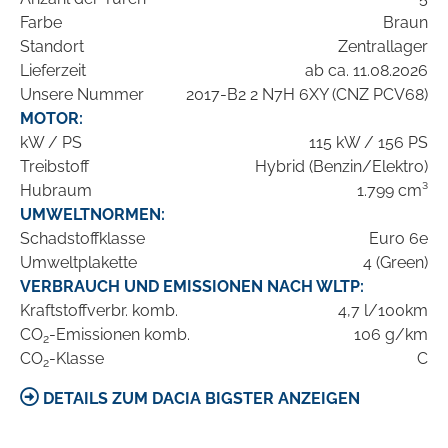
Farbe
Braun
Standort
Zentrallager
Lieferzeit
ab ca. 11.08.2026
Unsere Nummer
2017-B2 2 N7H 6XY (CNZ PCV68)
MOTOR:
kW / PS
115 kW / 156 PS
Treibstoff
Hybrid (Benzin/Elektro)
Hubraum
1.799 cm³
UMWELTNORMEN:
Schadstoffklasse
Euro 6e
Umweltplakette
4 (Green)
VERBRAUCH UND EMISSIONEN NACH WLTP:
Kraftstoffverbr. komb.
4,7 l/100km
CO
-Emissionen komb.
106 g/km
2
CO
-Klasse
C
2
DETAILS ZUM DACIA BIGSTER ANZEIGEN