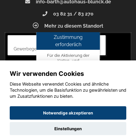
info-barth@autohaus-blunck.de
03 82 31 / 83 270
Mehr zu diesem Standort
Zustimmung
Autohaus Blunck
erforderlich
Gewerbegebiet am Mastweg 7, 18356 Barth
Für die Aktivierung der
Karten- und
Navigationsdienste ist Ihre
Zustimmung zu den
Wir verwenden Cookies
Datenschutzrichtlinien vom
Drittanbieter Google LLC
Diese Webseite verwendet Cookies und ähnliche
erforderlich.
Technologien, um die Basisfunktion zu gewährleisten und
um Zusatzfunktionen zu bieten.
Zustimmen
und
Copyright © 2026. Autohaus Blunck
Notwendige akzeptieren
aktivieren
Einstellungen