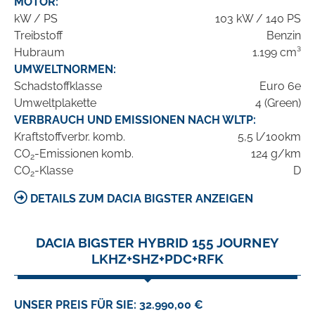
MOTOR:
kW / PS
103 kW / 140 PS
Treibstoff
Benzin
Hubraum
1.199 cm³
UMWELTNORMEN:
Schadstoffklasse
Euro 6e
Umweltplakette
4 (Green)
VERBRAUCH UND EMISSIONEN NACH WLTP:
Kraftstoffverbr. komb.
5,5 l/100km
CO
-Emissionen komb.
124 g/km
2
CO
-Klasse
D
2
DETAILS ZUM DACIA BIGSTER ANZEIGEN
DACIA BIGSTER HYBRID 155 JOURNEY
LKHZ+SHZ+PDC+RFK
UNSER PREIS FÜR SIE: 32.990,00 €