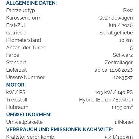
ALLGEMEINE DATEN:
Fahrzeugtyp
Pkw
Karosserieform
Geländewagen
Erst-Zul.
Jun / 2026
Getriebe
Schaltgetriebe
Kilometerstand
10 km
Anzahl der Türen
5
Farbe
Schwarz
Standort
Zentrallager
Lieferzeit
ab ca. 11.08.2026
Unsere Nummer
1083587
MOTOR:
kW / PS
103 kW / 140 PS
Treibstoff
Hybrid (Benzin/Elektro)
Hubraum
1.199 cm³
UMWELTNORMEN:
Umweltplakette
1 (None)
VERBRAUCH UND EMISSIONEN NACH WLTP:
Kraftstoffverbr. komb.
5,4 l/100km