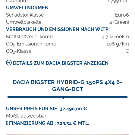
Hubraum
1.799 cm³
UMWELTNORMEN:
Schadstoffklasse
Euro6
Umweltplakette
4 (Green)
VERBRAUCH UND EMISSIONEN NACH WLTP:
Kraftstoffverbr. komb.
4,7 l/100km
CO
-Emissionen komb.
106 g/km
2
CO
-Klasse
C
2
DETAILS ZUM DACIA BIGSTER ANZEIGEN
DACIA BIGSTER HYBRID-G 150PS 4X4 6-
GANG-DCT
UNSER PREIS FÜR SIE: 32.490,00 €
MwSt. ausweisbar
FINANZIERUNG AB.: 329,34 € MTL.