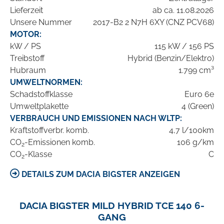
Lieferzeit
ab ca. 11.08.2026
Unsere Nummer
2017-B2 2 N7H 6XY (CNZ PCV68)
MOTOR:
kW / PS
115 kW / 156 PS
Treibstoff
Hybrid (Benzin/Elektro)
Hubraum
1.799 cm³
UMWELTNORMEN:
Schadstoffklasse
Euro 6e
Umweltplakette
4 (Green)
VERBRAUCH UND EMISSIONEN NACH WLTP:
Kraftstoffverbr. komb.
4,7 l/100km
CO
-Emissionen komb.
106 g/km
2
CO
-Klasse
C
2
DETAILS ZUM DACIA BIGSTER ANZEIGEN
DACIA BIGSTER MILD HYBRID TCE 140 6-
GANG