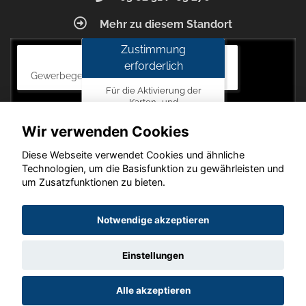
Mehr zu diesem Standort
Zustimmung
Autohaus Blunck
erforderlich
Gewerbegebiet am Mastweg 7, 18356 Barth
Für die Aktivierung der
Karten- und
Navigationsdienste ist Ihre
Zustimmung zu den
Wir verwenden Cookies
Datenschutzrichtlinien vom
Drittanbieter Google LLC
Diese Webseite verwendet Cookies und ähnliche
erforderlich.
Technologien, um die Basisfunktion zu gewährleisten und
um Zusatzfunktionen zu bieten.
Zustimmen
und
Copyright © 2026. Autohaus Blunck
Notwendige akzeptieren
aktivieren
Einstellungen
Startseite
Datenschutz
Impressum
AGB
AGB (Service)
Alle akzeptieren
AGB (Teile)
AGB (Gebrauchtwagen)
Widerruf