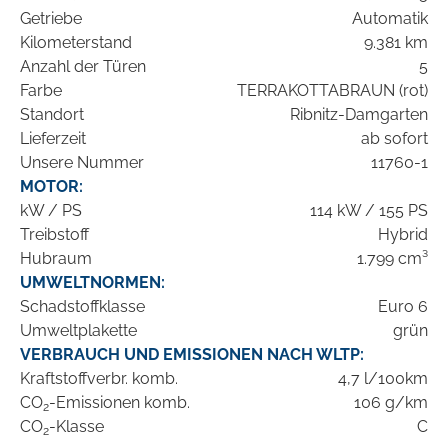
Getriebe
Automatik
Kilometerstand
9.381 km
Anzahl der Türen
5
Farbe
TERRAKOTTABRAUN (rot)
Standort
Ribnitz-Damgarten
Lieferzeit
ab sofort
Unsere Nummer
11760-1
MOTOR:
kW / PS
114 kW / 155 PS
Treibstoff
Hybrid
Hubraum
1.799 cm³
UMWELTNORMEN:
Schadstoffklasse
Euro 6
Umweltplakette
grün
VERBRAUCH UND EMISSIONEN NACH WLTP:
Kraftstoffverbr. komb.
4,7 l/100km
CO
-Emissionen komb.
106 g/km
2
CO
-Klasse
C
2