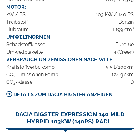
MOTOR:
kW / PS
103 kW / 140 PS
Treibstoff
Benzin
Hubraum
1.199 cm³
UMWELTNORMEN:
Schadstoffklasse
Euro 6e
Umweltplakette
4 (Green)
VERBRAUCH UND EMISSIONEN NACH WLTP:
Kraftstoffverbr. komb.
5,5 l/100km
CO
-Emissionen komb.
124 g/km
2
CO
-Klasse
D
2
DETAILS ZUM DACIA BIGSTER ANZEIGEN
DACIA BIGSTER EXPRESSION 140 MILD
HYBRID 103KW (140PS) RADI...