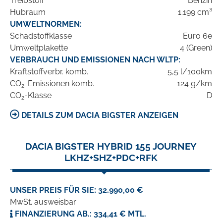
Treibstoff
Benzin
Hubraum
1.199 cm³
UMWELTNORMEN:
Schadstoffklasse
Euro 6e
Umweltplakette
4 (Green)
VERBRAUCH UND EMISSIONEN NACH WLTP:
Kraftstoffverbr. komb.
5,5 l/100km
CO
-Emissionen komb.
124 g/km
2
CO
-Klasse
D
2
DETAILS ZUM DACIA BIGSTER ANZEIGEN
DACIA BIGSTER HYBRID 155 JOURNEY
LKHZ+SHZ+PDC+RFK
UNSER PREIS FÜR SIE: 32.990,00 €
MwSt. ausweisbar
FINANZIERUNG AB.: 334,41 € MTL.