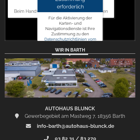
Autohaus Blunck
erforderlich
Beim Handweiser 19, 18311 Ribnitz-Damgarten
Für die Aktivierung der
Karten- und
Navigationsdienste ist Ihre
Zustimmung zu den
Datenschutzrichtlinien vom
Drittanbieter Google LLC
WIR IN BARTH
erforderlich.
Zustimmen
und
aktivieren
AUTOHAUS BLUNCK
Gewerbegebiet am Mastweg 7, 18356 Barth
info-barth@autohaus-blunck.de
03 82 31 / 83 270