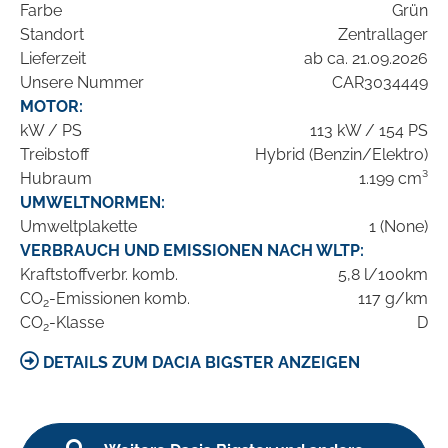
Farbe
Grün
Standort
Zentrallager
Lieferzeit
ab ca. 21.09.2026
Unsere Nummer
CAR3034449
MOTOR:
kW / PS
113 kW / 154 PS
Treibstoff
Hybrid (Benzin/Elektro)
Hubraum
1.199 cm³
UMWELTNORMEN:
Umweltplakette
1 (None)
VERBRAUCH UND EMISSIONEN NACH WLTP:
Kraftstoffverbr. komb.
5,8 l/100km
CO
-Emissionen komb.
117 g/km
2
CO
-Klasse
D
2
DETAILS ZUM DACIA BIGSTER ANZEIGEN