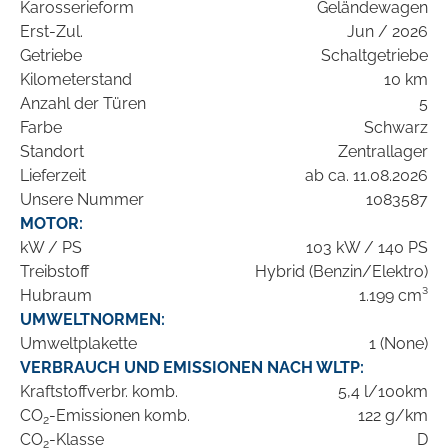
Karosserieform
Geländewagen
Erst-Zul.
Jun / 2026
Getriebe
Schaltgetriebe
Kilometerstand
10 km
Anzahl der Türen
5
Farbe
Schwarz
Standort
Zentrallager
Lieferzeit
ab ca. 11.08.2026
Unsere Nummer
1083587
MOTOR:
kW / PS
103 kW / 140 PS
Treibstoff
Hybrid (Benzin/Elektro)
Hubraum
1.199 cm³
UMWELTNORMEN:
Umweltplakette
1 (None)
VERBRAUCH UND EMISSIONEN NACH WLTP:
Kraftstoffverbr. komb.
5,4 l/100km
CO
-Emissionen komb.
122 g/km
2
CO
-Klasse
D
2