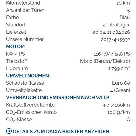
Kilometerstand
10 km
Anzahl der Türen
5
Farbe
Blau
Standort
Zentrallager
Lieferzeit
ab ca. 11.08.2026
Unsere Nummer
2017-465992
MOTOR:
kW / PS
116 kW / 158 PS
Treibstoff
Hybrid (Benzin/Elektro)
Hubraum
1.799 cm³
UMWELTNORMEN:
Schadstoffklasse
Euro 6e
Umweltplakette
4 (Green)
VERBRAUCH UND EMISSIONEN NACH WLTP:
Kraftstoffverbr. komb.
4,7 l/100km
CO
-Emissionen komb.
106 g/km
2
CO
-Klasse
C
2
DETAILS ZUM DACIA BIGSTER ANZEIGEN