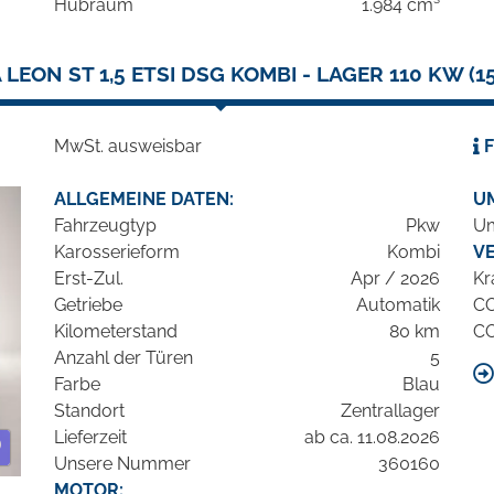
Hubraum
1.984 cm³
LEON ST 1,5 ETSI DSG KOMBI - LAGER 110 KW (150
MwSt. ausweisbar
F
ALLGEMEINE DATEN:
U
Fahrzeugtyp
Pkw
Um
Karosserieform
Kombi
V
Erst-Zul.
Apr / 2026
Kr
Getriebe
Automatik
C
Kilometerstand
80 km
C
Anzahl der Türen
5
Farbe
Blau
Standort
Zentrallager
Lieferzeit
ab ca. 11.08.2026
Unsere Nummer
360160
MOTOR: