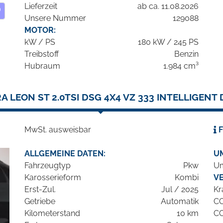
Lieferzeit
ab ca. 11.08.2026
Unsere Nummer
129088
MOTOR:
kW / PS
180 kW / 245 PS
Treibstoff
Benzin
Hubraum
1.984 cm³
A LEON ST 2.0TSI DSG 4X4 VZ 333 INTELLIGENT 
MwSt. ausweisbar
F
ALLGEMEINE DATEN:
U
Fahrzeugtyp
Pkw
Um
Karosserieform
Kombi
V
Erst-Zul.
Jul / 2025
Kr
Getriebe
Automatik
C
Kilometerstand
10 km
C