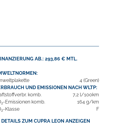
INANZIERUNG AB.: 293,86 € MTL.
MWELTNORMEN:
weltplakette
4 (Green)
ERBRAUCH UND EMISSIONEN NACH WLTP:
aftstoffverbr. komb.
7,2 l/100km
O
-Emissionen komb.
164 g/km
2
O
-Klasse
F
2
DETAILS ZUM CUPRA LEON ANZEIGEN