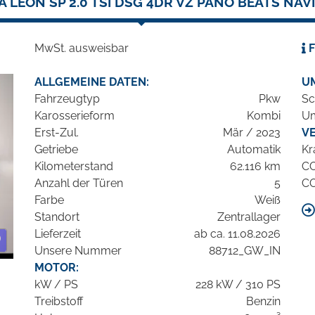
 LEON SP 2.0 TSI DSG 4DR VZ PANO BEATS NAV
MwSt. ausweisbar
F
ALLGEMEINE DATEN:
U
Fahrzeugtyp
Pkw
Sc
Karosserieform
Kombi
Um
Erst-Zul.
Mär / 2023
V
Getriebe
Automatik
Kr
Kilometerstand
62.116 km
C
Anzahl der Türen
5
C
Farbe
Weiß
Standort
Zentrallager
Lieferzeit
ab ca. 11.08.2026
Unsere Nummer
88712_GW_IN
MOTOR:
kW / PS
228 kW / 310 PS
Treibstoff
Benzin