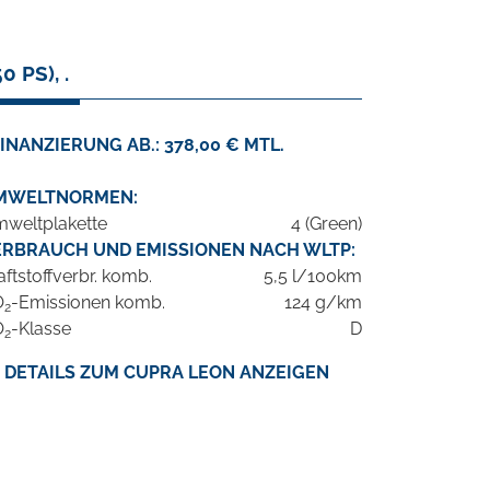
 PS), .
INANZIERUNG AB.: 378,00 € MTL.
MWELTNORMEN:
weltplakette
4 (Green)
ERBRAUCH UND EMISSIONEN NACH WLTP:
aftstoffverbr. komb.
5,5 l/100km
O
-Emissionen komb.
124 g/km
2
O
-Klasse
D
2
DETAILS ZUM CUPRA LEON ANZEIGEN