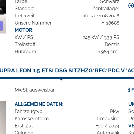
Farbe
Schwarz
Standort
Zentrallager
Lieferzeit
ab ca. 11.08.2026
Unsere Nummer
F-18688
MOTOR:
kW / PS
245 kW / 333 PS
Treibstoff
Benzin
Hubraum
1.984 cm³
UPRA LEON 1.5 ETSI DSG SITZHZG*RFC*PDC V.*A
MwSt. ausweisbar
F
ALLGEMEINE DATEN:
U
Fahrzeugtyp
Pkw
Sc
Karosserieform
Limousine
Um
Erst-Zul.
Feb / 2024
V
Getriebe
Automatik
Kr