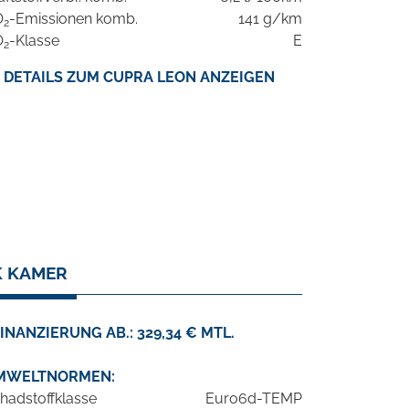
O
-Emissionen komb.
141 g/km
2
O
-Klasse
E
2
DETAILS ZUM CUPRA LEON ANZEIGEN
K KAMER
INANZIERUNG AB.: 329,34 € MTL.
MWELTNORMEN:
hadstoffklasse
Euro6d-TEMP