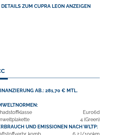
DETAILS ZUM CUPRA LEON ANZEIGEN
CC
INANZIERUNG AB.: 281,70 € MTL.
MWELTNORMEN:
hadstoffklasse
Euro6d
weltplakette
4 (Green)
ERBRAUCH UND EMISSIONEN NACH WLTP:
aftstoffverbr. komb.
6,2 l/100km