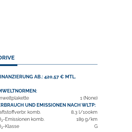
DRIVE
INANZIERUNG AB.: 420,57 € MTL.
MWELTNORMEN:
weltplakette
1 (None)
ERBRAUCH UND EMISSIONEN NACH WLTP:
aftstoffverbr. komb.
8,3 l/100km
O
-Emissionen komb.
189 g/km
2
O
-Klasse
G
2