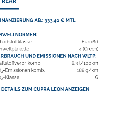
I REAR
INANZIERUNG AB.: 333,40 € MTL.
MWELTNORMEN:
hadstoffklasse
Euro6d
weltplakette
4 (Green)
ERBRAUCH UND EMISSIONEN NACH WLTP:
aftstoffverbr. komb.
8,3 l/100km
O
-Emissionen komb.
188 g/km
2
O
-Klasse
G
2
DETAILS ZUM CUPRA LEON ANZEIGEN