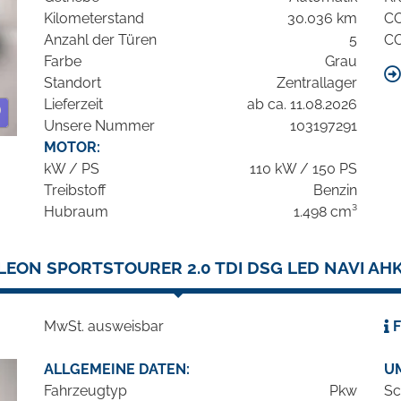
Kilometerstand
30.036 km
C
Anzahl der Türen
5
C
Farbe
Grau
Standort
Zentrallager
Lieferzeit
ab ca. 11.08.2026
Unsere Nummer
103197291
MOTOR:
kW / PS
110 kW / 150 PS
Treibstoff
Benzin
Hubraum
1.498 cm³
LEON SPORTSTOURER 2.0 TDI DSG LED NAVI AH
MwSt. ausweisbar
F
ALLGEMEINE DATEN:
U
Fahrzeugtyp
Pkw
Sc