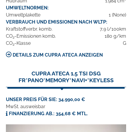
Hubraum
1.984 cm³
UMWELTNORMEN:
Umweltplakette
1 (None)
VERBRAUCH UND EMISSIONEN NACH WLTP:
Kraftstoffverbr. komb.
7,9 l/100km
CO
-Emissionen komb.
180 g/km
2
CO
-Klasse
G
2
DETAILS ZUM CUPRA ATECA ANZEIGEN
CUPRA ATECA 1.5 TSI DSG
FR*PANO*MEMORY*NAVI+*KEYLESS
UNSER PREIS FÜR SIE: 34.990,00 €
MwSt. ausweisbar
FINANZIERUNG AB.: 354,68 € MTL.