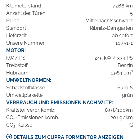
Kilometerstand
7.266 km
Anzahl der Türen
5
Farbe
Mitternachtsschwarz
Standort
Ribnitz-Damgarten
Lieferzeit
ab sofort
Unsere Nummer
10751-1
MOTOR:
kW / PS
245 kW / 333 PS
Treibstoff
Benzin
Hubraum
1.984 cm³
UMWELTNORMEN:
Schadstoffklasse
Euro 6
Umweltplakette
grün
VERBRAUCH UND EMISSIONEN NACH WLTP:
Kraftstoffverbr. komb.
8,9 l/100km
CO
-Emissionen komb.
201 g/km
2
CO
-Klasse
G
2
DETAILS ZUM CUPRA FORMENTOR ANZEIGEN