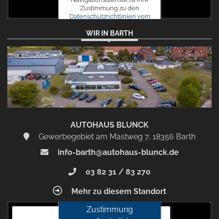
Zustimmung zu den
Datenschutzrichtlinien vom
Drittanbieter Google LLC
WIR IN BARTH
erforderlich.
Zustimmen
und
aktivieren
AUTOHAUS BLUNCK
Gewerbegebiet am Mastweg 7, 18356 Barth
info-barth@autohaus-blunck.de
03 82 31 / 83 270
Mehr zu diesem Standort
Zustimmung
Autohaus Blunck