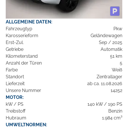
ALLGEMEINE DATEN:
Fahrzeugtyp
Pkw
Karosserieform
Geländewagen
Erst-Zul.
Sep / 2025
Getriebe
Automatik
Kilometerstand
51 km
Anzahl der Türen
5
Farbe
Weiß
Standort
Zentrallager
Lieferzeit
ab ca. 11.08.2026
Unsere Nummer
14252
MOTOR:
kW / PS
140 kW / 190 PS
Treibstoff
Benzin
Hubraum
1.984 cm³
UMWELTNORMEN: