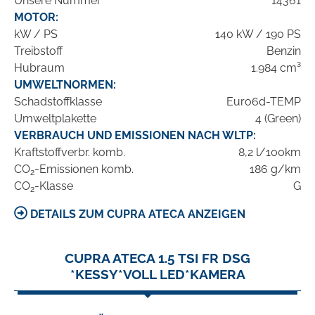
Unsere Nummer
14361
MOTOR:
kW / PS
140 kW / 190 PS
Treibstoff
Benzin
Hubraum
1.984 cm³
UMWELTNORMEN:
Schadstoffklasse
Euro6d-TEMP
Umweltplakette
4 (Green)
VERBRAUCH UND EMISSIONEN NACH WLTP:
Kraftstoffverbr. komb.
8,2 l/100km
CO
-Emissionen komb.
186 g/km
2
CO
-Klasse
G
2
DETAILS ZUM CUPRA ATECA ANZEIGEN
CUPRA ATECA 1.5 TSI FR DSG
*KESSY*VOLL LED*KAMERA