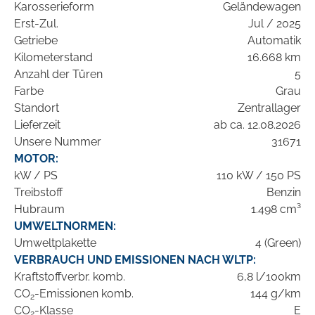
Karosserieform
Geländewagen
Erst-Zul.
Jul / 2025
Getriebe
Automatik
Kilometerstand
16.668 km
Anzahl der Türen
5
Farbe
Grau
Standort
Zentrallager
Lieferzeit
ab ca. 12.08.2026
Unsere Nummer
31671
MOTOR:
kW / PS
110 kW / 150 PS
Treibstoff
Benzin
Hubraum
1.498 cm³
UMWELTNORMEN:
Umweltplakette
4 (Green)
VERBRAUCH UND EMISSIONEN NACH WLTP:
Kraftstoffverbr. komb.
6,8 l/100km
CO
-Emissionen komb.
144 g/km
2
CO
-Klasse
E
2