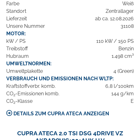
Farbe
Weiß
Standort
Zentrallager
Lieferzeit
ab ca. 12.08.2026
Unsere Nummer
31108
MOTOR:
kW / PS
110 kW / 150 PS
Treibstoff
Benzin
Hubraum
1.498 cm³
UMWELTNORMEN:
Umweltplakette
4 (Green)
VERBRAUCH UND EMISSIONEN NACH WLTP:
Kraftstoffverbr. komb.
6,8 l/100km
CO
-Emissionen komb.
144 g/km
2
CO
-Klasse
E
2
DETAILS ZUM CUPRA ATECA ANZEIGEN
CUPRA ATECA 2.0 TSI DSG 4DRIVE VZ