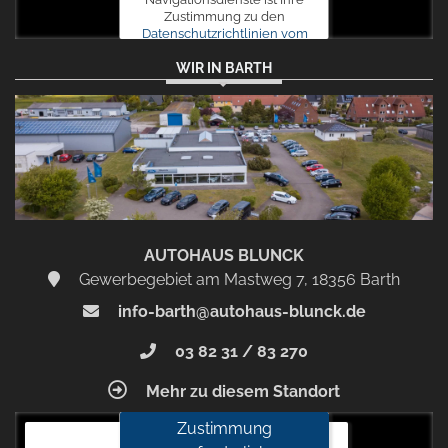
Zustimmung zu den
Datenschutzrichtlinien vom
Drittanbieter Google LLC
WIR IN BARTH
erforderlich.
Zustimmen
und
aktivieren
AUTOHAUS BLUNCK
Gewerbegebiet am Mastweg 7, 18356 Barth
info-barth@autohaus-blunck.de
03 82 31 / 83 270
Mehr zu diesem Standort
Zustimmung
Autohaus Blunck