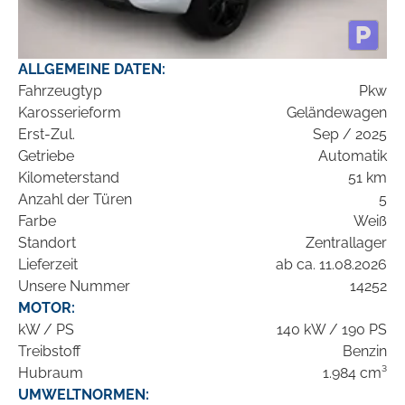
ALLGEMEINE DATEN:
Fahrzeugtyp
Pkw
Karosserieform
Geländewagen
Erst-Zul.
Sep / 2025
Getriebe
Automatik
Kilometerstand
51 km
Anzahl der Türen
5
Farbe
Weiß
Standort
Zentrallager
Lieferzeit
ab ca. 11.08.2026
Unsere Nummer
14252
MOTOR:
kW / PS
140 kW / 190 PS
Treibstoff
Benzin
Hubraum
1.984 cm³
UMWELTNORMEN: