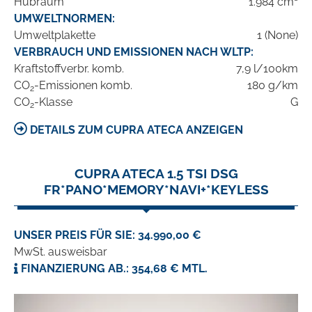
Hubraum
1.984 cm³
UMWELTNORMEN:
Umweltplakette
1 (None)
VERBRAUCH UND EMISSIONEN NACH WLTP:
Kraftstoffverbr. komb.
7,9 l/100km
CO
-Emissionen komb.
180 g/km
2
CO
-Klasse
G
2
DETAILS ZUM CUPRA ATECA ANZEIGEN
CUPRA ATECA 1.5 TSI DSG
FR*PANO*MEMORY*NAVI+*KEYLESS
UNSER PREIS FÜR SIE: 34.990,00 €
MwSt. ausweisbar
FINANZIERUNG AB.: 354,68 € MTL.