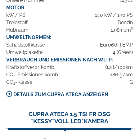
Unsere Nummer
14361
MOTOR:
kW / PS
140 kW / 190 PS
Treibstoff
Benzin
Hubraum
1.984 cm³
UMWELTNORMEN:
Schadstoffklasse
Euro6d-TEMP
Umweltplakette
4 (Green)
VERBRAUCH UND EMISSIONEN NACH WLTP:
Kraftstoffverbr. komb.
8,2 l/100km
CO
-Emissionen komb.
186 g/km
2
CO
-Klasse
G
2
DETAILS ZUM CUPRA ATECA ANZEIGEN
CUPRA ATECA 1.5 TSI FR DSG
*KESSY*VOLL LED*KAMERA