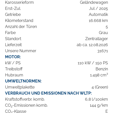
Karosserieform
Geländewagen
Erst-Zul.
Jul / 2025
Getriebe
Automatik
Kilometerstand
16.668 km
Anzahl der Türen
5
Farbe
Grau
Standort
Zentrallager
Lieferzeit
ab ca. 12.08.2026
Unsere Nummer
31671
MOTOR:
kW / PS
110 kW / 150 PS
Treibstoff
Benzin
Hubraum
1.498 cm³
UMWELTNORMEN:
Umweltplakette
4 (Green)
VERBRAUCH UND EMISSIONEN NACH WLTP:
Kraftstoffverbr. komb.
6,8 l/100km
CO
-Emissionen komb.
144 g/km
2
CO
-Klasse
E
2