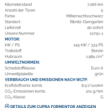
Kilometerstand
7.266 km
Anzahl der Türen
5
Farbe
Mitternachtsschwarz
Standort
Ribnitz-Damgarten
Lieferzeit
ab sofort
Unsere Nummer
10751-1
MOTOR:
kW / PS
245 kW / 333 PS
Treibstoff
Benzin
Hubraum
1.984 cm³
UMWELTNORMEN:
Schadstoffklasse
Euro 6
Umweltplakette
grün
VERBRAUCH UND EMISSIONEN NACH WLTP:
Kraftstoffverbr. komb.
8,9 l/100km
CO
-Emissionen komb.
201 g/km
2
CO
-Klasse
G
2
DETAILS ZUM CUPRA FORMENTOR ANZEIGEN