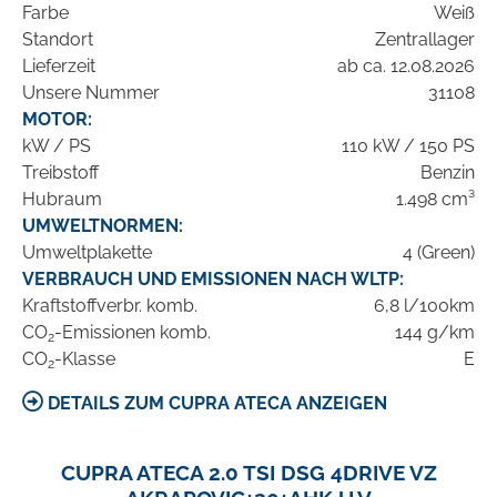
Farbe
Weiß
Standort
Zentrallager
Lieferzeit
ab ca. 12.08.2026
Unsere Nummer
31108
MOTOR:
kW / PS
110 kW / 150 PS
Treibstoff
Benzin
Hubraum
1.498 cm³
UMWELTNORMEN:
Umweltplakette
4 (Green)
VERBRAUCH UND EMISSIONEN NACH WLTP:
Kraftstoffverbr. komb.
6,8 l/100km
CO
-Emissionen komb.
144 g/km
2
CO
-Klasse
E
2
DETAILS ZUM CUPRA ATECA ANZEIGEN
CUPRA ATECA 2.0 TSI DSG 4DRIVE VZ