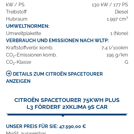
kW / PS
130 kW / 177 PS
Treibstoff
Diesel
Hubraum
1.997 cm³
UMWELTNORMEN:
Umweltplakette
1 (None)
VERBRAUCH UND EMISSIONEN NACH WLTP:
Kraftstoffverbr. komb.
7,4 l/100km
CO
-Emissionen komb.
195 g/km
2
CO
-Klasse
G
2
DETAILS ZUM CITROËN SPACETOURER
ANZEIGEN
CITROËN SPACETOURER 75KWH PLUS
L3 FÖRDERF 2XKLIMA 9S CAR
UNSER PREIS FÜR SIE: 47.590,00 €
MwSt. ausweisbar