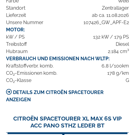
Farbe
Weiß
Standort
Zentrallager
Lieferzeit
ab ca. 11.08.2026
Unsere Nummer
107426_GW_APF-E2
MOTOR:
kW / PS
132 kW / 179 PS
Treibstoff
Diesel
Hubraum
2.184 cm³
VERBRAUCH UND EMISSIONEN NACH WLTP:
Kraftstoffverbr. komb.
6,8 l/100km
CO
-Emissionen komb.
178 g/km
2
CO
-Klasse
G
2
DETAILS ZUM CITROËN SPACETOURER
ANZEIGEN
CITROËN SPACETOURER XL MAX 6S VIP
ACC PANO STHZ LEDER BT