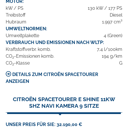
MOTOR:
kW / PS
130 kW / 177 PS
Treibstoff
Diesel
Hubraum
1.997 cm³
UMWELTNORMEN:
Umweltplakette
4 (Green)
VERBRAUCH UND EMISSIONEN NACH WLTP:
Kraftstoffverbr. komb.
7,4 l/100km
CO
-Emissionen komb.
194 g/km
2
CO
-Klasse
G
2
DETAILS ZUM CITROËN SPACETOURER
ANZEIGEN
CITROËN SPACETOURER E SHINE 11KW
SHZ NAVI KAMERA 9 SITZE
UNSER PREIS FÜR SIE: 32.190,00 €