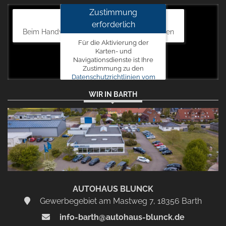
Zustimmung
Autohaus Blunck
erforderlich
Beim Handweiser 19, 18311 Ribnitz-Damgarten
Für die Aktivierung der
Karten- und
Navigationsdienste ist Ihre
Zustimmung zu den
Datenschutzrichtlinien vom
Drittanbieter Google LLC
WIR IN BARTH
erforderlich.
Zustimmen
und
aktivieren
AUTOHAUS BLUNCK
Gewerbegebiet am Mastweg 7, 18356 Barth
info-barth@autohaus-blunck.de