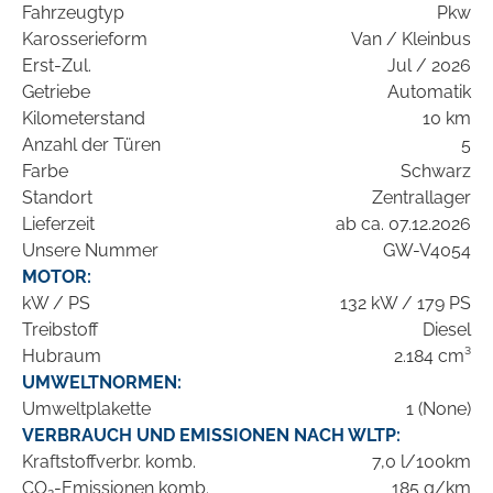
Fahrzeugtyp
Pkw
Karosserieform
Van / Kleinbus
Erst-Zul.
Jul / 2026
Getriebe
Automatik
Kilometerstand
10 km
Anzahl der Türen
5
Farbe
Schwarz
Standort
Zentrallager
Lieferzeit
ab ca. 07.12.2026
Unsere Nummer
GW-V4054
MOTOR:
kW / PS
132 kW / 179 PS
Treibstoff
Diesel
Hubraum
2.184 cm³
UMWELTNORMEN:
Umweltplakette
1 (None)
VERBRAUCH UND EMISSIONEN NACH WLTP:
Kraftstoffverbr. komb.
7,0 l/100km
CO
-Emissionen komb.
185 g/km