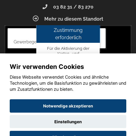
03 82 31 / 83 270
Mehr zu diesem Standort
Zustimmung
Autohaus Blunck
erforderlich
Gewerbegebiet am Mastweg 7, 18356 Barth
Für die Aktivierung der
Karten- und
Navigationsdienste ist Ihre
Zustimmung zu den
Wir verwenden Cookies
Datenschutzrichtlinien vom
Drittanbieter Google LLC
Diese Webseite verwendet Cookies und ähnliche
erforderlich.
Technologien, um die Basisfunktion zu gewährleisten und
um Zusatzfunktionen zu bieten.
Zustimmen
und
Copyright © 2026. Autohaus Blunck
Notwendige akzeptieren
aktivieren
Einstellungen
Startseite
Datenschutz
Impressum
AGB
AGB (Service)