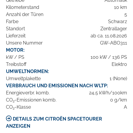
Getriebe
Automatik
Kilometerstand
10 km
Anzahl der Türen
5
Farbe
Schwarz
Standort
Zentrallager
Lieferzeit
ab ca. 11.08.2026
Unsere Nummer
GW-ABO311
MOTOR:
kW / PS
100 kW / 136 PS
Treibstoff
Elektro
UMWELTNORMEN:
Umweltplakette
1 (None)
VERBRAUCH UND EMISSIONEN NACH WLTP:
Energieverbr. komb.
24,5 kWh/100km
CO
-Emissionen komb.
0 g/km
2
CO
-Klasse
A
2
DETAILS ZUM CITROËN SPACETOURER
ANZEIGEN