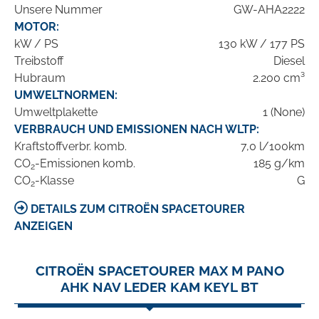
Unsere Nummer
GW-AHA2222
MOTOR:
kW / PS
130 kW / 177 PS
Treibstoff
Diesel
Hubraum
2.200 cm³
UMWELTNORMEN:
Umweltplakette
1 (None)
VERBRAUCH UND EMISSIONEN NACH WLTP:
Kraftstoffverbr. komb.
7,0 l/100km
CO
-Emissionen komb.
185 g/km
2
CO
-Klasse
G
2
DETAILS ZUM CITROËN SPACETOURER
ANZEIGEN
CITROËN SPACETOURER MAX M PANO
AHK NAV LEDER KAM KEYL BT