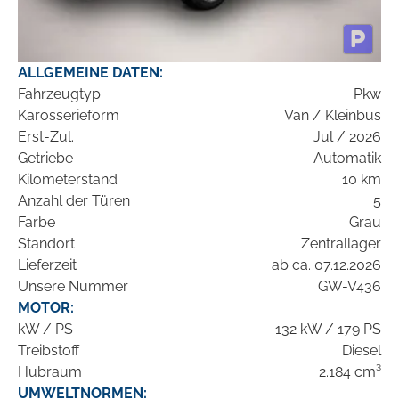
ALLGEMEINE DATEN:
Fahrzeugtyp
Pkw
Karosserieform
Van / Kleinbus
Erst-Zul.
Jul / 2026
Getriebe
Automatik
Kilometerstand
10 km
Anzahl der Türen
5
Farbe
Grau
Standort
Zentrallager
Lieferzeit
ab ca. 07.12.2026
Unsere Nummer
GW-V436
MOTOR:
kW / PS
132 kW / 179 PS
Treibstoff
Diesel
Hubraum
2.184 cm³
UMWELTNORMEN: