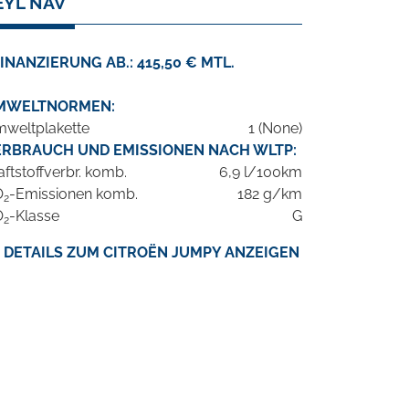
EYL NAV
INANZIERUNG AB.: 415,50 € MTL.
MWELTNORMEN:
weltplakette
1 (None)
ERBRAUCH UND EMISSIONEN NACH WLTP:
aftstoffverbr. komb.
6,9 l/100km
O
-Emissionen komb.
182 g/km
2
O
-Klasse
G
2
DETAILS ZUM CITROËN JUMPY ANZEIGEN