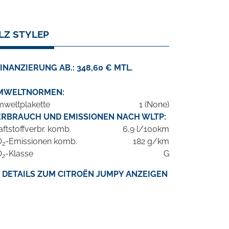
LZ STYLEP
INANZIERUNG AB.: 348,60 € MTL.
MWELTNORMEN:
weltplakette
1 (None)
ERBRAUCH UND EMISSIONEN NACH WLTP:
aftstoffverbr. komb.
6,9 l/100km
O
-Emissionen komb.
182 g/km
2
O
-Klasse
G
2
DETAILS ZUM CITROËN JUMPY ANZEIGEN