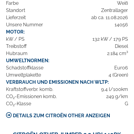
Farbe
Weiß
Standort
Zentrallager
Lieferzeit
ab ca. 11.08.2026
Unsere Nummer
14056
MOTOR:
kW / PS
132 kW / 179 PS
Treibstoff
Diesel
Hubraum
2.184 cm³
UMWELTNORMEN:
Schadstoffklasse
Euro6
Umweltplakette
4 (Green)
VERBRAUCH UND EMISSIONEN NACH WLTP:
Kraftstoffverbr. komb.
9,4 l/100km
CO
-Emissionen komb.
249 g/km
2
CO
-Klasse
G
2
DETAILS ZUM CITROËN OTHER ANZEIGEN