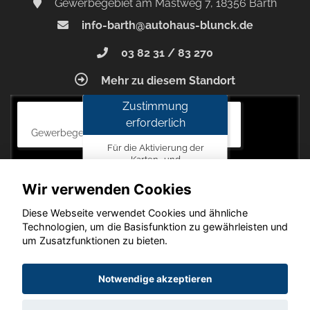
Gewerbegebiet am Mastweg 7, 18356 Barth
info-barth@autohaus-blunck.de
03 82 31 / 83 270
Mehr zu diesem Standort
Zustimmung
Autohaus Blunck
erforderlich
Gewerbegebiet am Mastweg 7, 18356 Barth
Für die Aktivierung der
Karten- und
Navigationsdienste ist Ihre
Zustimmung zu den
Wir verwenden Cookies
Datenschutzrichtlinien vom
Drittanbieter Google LLC
Diese Webseite verwendet Cookies und ähnliche
erforderlich.
Technologien, um die Basisfunktion zu gewährleisten und
um Zusatzfunktionen zu bieten.
Zustimmen
und
Copyright © 2026. Autohaus Blunck
Notwendige akzeptieren
aktivieren