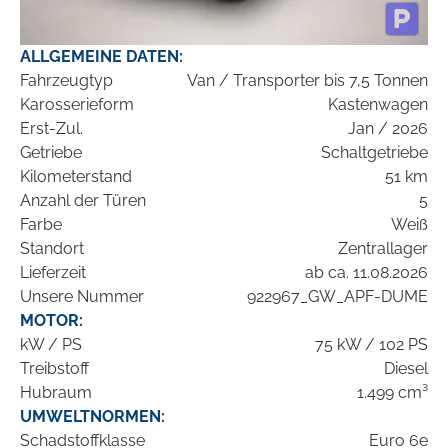
ALLGEMEINE DATEN:
Fahrzeugtyp
Van / Transporter bis 7,5 Tonnen
Karosserieform
Kastenwagen
Erst-Zul.
Jan / 2026
Getriebe
Schaltgetriebe
Kilometerstand
51 km
Anzahl der Türen
5
Farbe
Weiß
Standort
Zentrallager
Lieferzeit
ab ca. 11.08.2026
Unsere Nummer
922967_GW_APF-DUME
MOTOR:
kW / PS
75 kW / 102 PS
Treibstoff
Diesel
Hubraum
1.499 cm³
UMWELTNORMEN:
Schadstoffklasse
Euro 6e