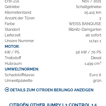
Erst-Zul.
Nov / 2021
Getriebe
Schaltgetriebe
Kilometerstand
25.415 km
Anzahl der Türen
3
Farbe
WEISS BANQUISE
Standort
Ribnitz-Damgarten
Lieferzeit
ab sofort
Unsere Nummer
11741-1
MOTOR:
kW / PS
56 kW / 76 PS
Treibstoff
Diesel
Hubraum
1.499 cm³
UMWELTNORMEN:
Schadstoffklasse
Euro 6
Umweltplakette
grün
DETAILS ZUM CITROEN BERLINGO ANZEIGEN
CITROËN OTHER JUMPY L3 CONTROL 1.5