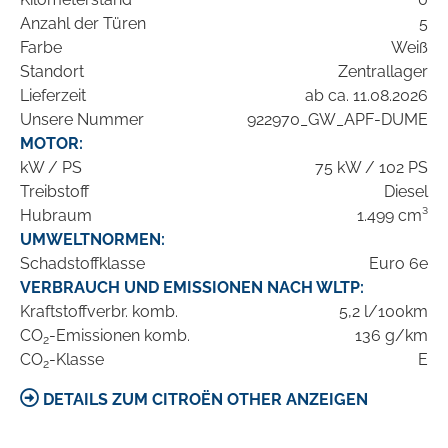
Anzahl der Türen
5
Farbe
Weiß
Standort
Zentrallager
Lieferzeit
ab ca. 11.08.2026
Unsere Nummer
922970_GW_APF-DUME
MOTOR:
kW / PS
75 kW / 102 PS
Treibstoff
Diesel
Hubraum
1.499 cm³
UMWELTNORMEN:
Schadstoffklasse
Euro 6e
VERBRAUCH UND EMISSIONEN NACH WLTP:
Kraftstoffverbr. komb.
5,2 l/100km
CO
-Emissionen komb.
136 g/km
2
CO
-Klasse
E
2
DETAILS ZUM CITROËN OTHER ANZEIGEN