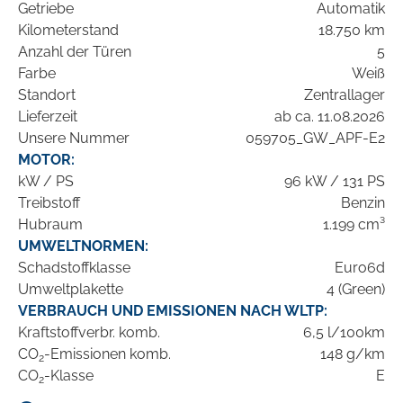
Getriebe
Automatik
Kilometerstand
18.750 km
Anzahl der Türen
5
Farbe
Weiß
Standort
Zentrallager
Lieferzeit
ab ca. 11.08.2026
Unsere Nummer
059705_GW_APF-E2
MOTOR:
kW / PS
96 kW / 131 PS
Treibstoff
Benzin
Hubraum
1.199 cm³
UMWELTNORMEN:
Schadstoffklasse
Euro6d
Umweltplakette
4 (Green)
VERBRAUCH UND EMISSIONEN NACH WLTP:
Kraftstoffverbr. komb.
6,5 l/100km
CO
-Emissionen komb.
148 g/km
2
CO
-Klasse
E
2