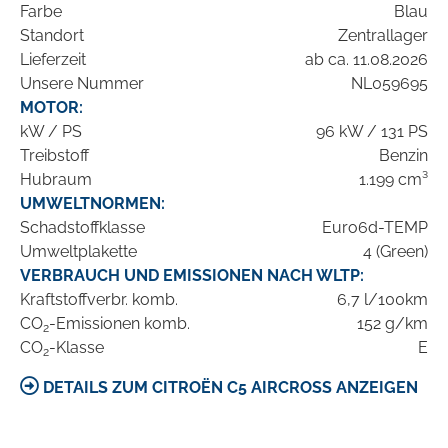
Farbe
Blau
Standort
Zentrallager
Lieferzeit
ab ca. 11.08.2026
Unsere Nummer
NL059695
MOTOR:
kW / PS
96 kW / 131 PS
Treibstoff
Benzin
Hubraum
1.199 cm³
UMWELTNORMEN:
Schadstoffklasse
Euro6d-TEMP
Umweltplakette
4 (Green)
VERBRAUCH UND EMISSIONEN NACH WLTP:
Kraftstoffverbr. komb.
6,7 l/100km
CO
-Emissionen komb.
152 g/km
2
CO
-Klasse
E
2
DETAILS ZUM CITROËN C5 AIRCROSS ANZEIGEN