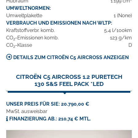
Hubraum
1.199 cm³
UMWELTNORMEN:
Umweltplakette
1 (None)
VERBRAUCH UND EMISSIONEN NACH WLTP:
Kraftstoffverbr. komb.
5,4 l/100km
CO
-Emissionen komb.
123 g/km
2
CO
-Klasse
D
2
DETAILS ZUM CITROËN C5 AIRCROSS ANZEIGEN
CITROËN C5 AIRCROSS 1.2 PURETECH
130 S&S FEEL PACK *LED
UNSER PREIS FÜR SIE: 20.790,00 €
MwSt. ausweisbar
FINANZIERUNG AB.: 210,74 € MTL.