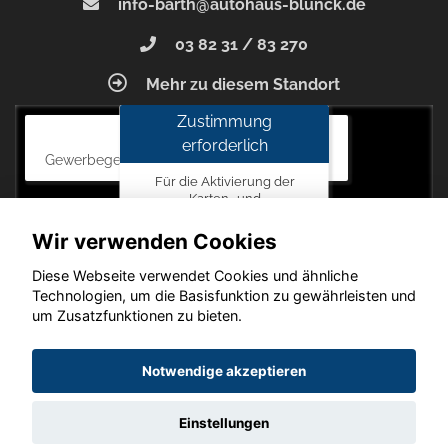
info-barth@autohaus-blunck.de
03 82 31 / 83 270
Mehr zu diesem Standort
Zustimmung
Autohaus Blunck
erforderlich
Gewerbegebiet am Mastweg 7, 18356 Barth
Für die Aktivierung der
Karten- und
Navigationsdienste ist Ihre
Zustimmung zu den
Wir verwenden Cookies
Datenschutzrichtlinien vom
Drittanbieter Google LLC
Diese Webseite verwendet Cookies und ähnliche
erforderlich.
Technologien, um die Basisfunktion zu gewährleisten und
um Zusatzfunktionen zu bieten.
Zustimmen
und
Copyright © 2026. Autohaus Blunck
Notwendige akzeptieren
aktivieren
Einstellungen