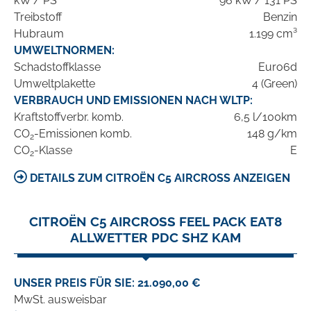
kW / PS
96 kW / 131 PS
Treibstoff
Benzin
Hubraum
1.199 cm³
UMWELTNORMEN:
Schadstoffklasse
Euro6d
Umweltplakette
4 (Green)
VERBRAUCH UND EMISSIONEN NACH WLTP:
Kraftstoffverbr. komb.
6,5 l/100km
CO
-Emissionen komb.
148 g/km
2
CO
-Klasse
E
2
DETAILS ZUM CITROËN C5 AIRCROSS ANZEIGEN
CITROËN C5 AIRCROSS FEEL PACK EAT8
ALLWETTER PDC SHZ KAM
UNSER PREIS FÜR SIE: 21.090,00 €
MwSt. ausweisbar