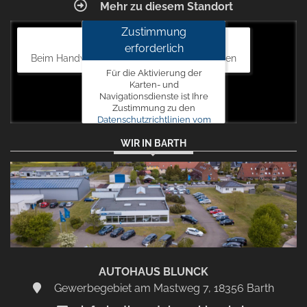
Mehr zu diesem Standort
Zustimmung
Autohaus Blunck
erforderlich
Beim Handweiser 19, 18311 Ribnitz-Damgarten
Für die Aktivierung der
Karten- und
Navigationsdienste ist Ihre
Zustimmung zu den
Datenschutzrichtlinien vom
Drittanbieter Google LLC
WIR IN BARTH
erforderlich.
Zustimmen
und
aktivieren
AUTOHAUS BLUNCK
Gewerbegebiet am Mastweg 7, 18356 Barth