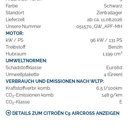
Farbe
Schwarz
Standort
Zentrallager
Lieferzeit
ab ca. 11.08.2026
Unsere Nummer
051570_GW_APF-MH
MOTOR:
kW / PS
96 kW / 131 PS
Treibstoff
Benzin
Hubraum
1.199 cm³
UMWELTNORMEN:
Schadstoffklasse
Euro6d
Umweltplakette
4 (Green)
VERBRAUCH UND EMISSIONEN NACH WLTP:
Kraftstoffverbr. komb.
6,5 l/100km
CO
-Emissionen komb.
148 g/km
2
CO
-Klasse
E
2
DETAILS ZUM CITROËN C5 AIRCROSS ANZEIGEN