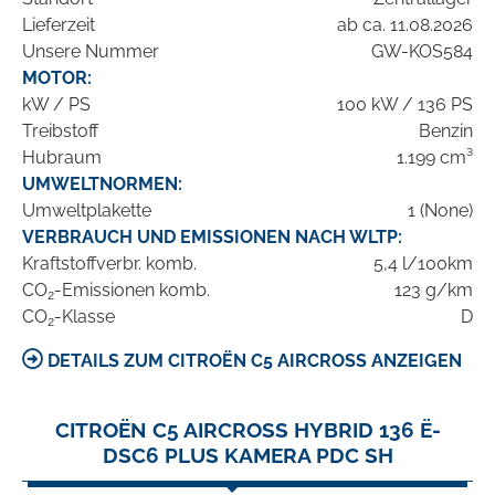
Lieferzeit
ab ca. 11.08.2026
Unsere Nummer
GW-KOS584
MOTOR:
kW / PS
100 kW / 136 PS
Treibstoff
Benzin
Hubraum
1.199 cm³
UMWELTNORMEN:
Umweltplakette
1 (None)
VERBRAUCH UND EMISSIONEN NACH WLTP:
Kraftstoffverbr. komb.
5,4 l/100km
CO
-Emissionen komb.
123 g/km
2
CO
-Klasse
D
2
DETAILS ZUM CITROËN C5 AIRCROSS ANZEIGEN
CITROËN C5 AIRCROSS HYBRID 136 Ë-
DSC6 PLUS KAMERA PDC SH