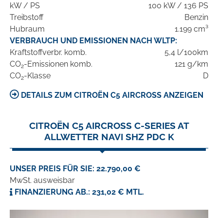
kW / PS
100 kW / 136 PS
Treibstoff
Benzin
Hubraum
1.199 cm³
VERBRAUCH UND EMISSIONEN NACH WLTP:
Kraftstoffverbr. komb.
5,4 l/100km
CO
-Emissionen komb.
121 g/km
2
CO
-Klasse
D
2
DETAILS ZUM CITROËN C5 AIRCROSS ANZEIGEN
CITROËN C5 AIRCROSS C-SERIES AT
ALLWETTER NAVI SHZ PDC K
UNSER PREIS FÜR SIE: 22.790,00 €
MwSt. ausweisbar
FINANZIERUNG AB.: 231,02 € MTL.