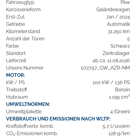
Fahrzeugtyp
Pkw
Karosserieform
Geländewagen
Erst-Zul.
Jan / 2024
Getriebe
Automatik
Kilometerstand
31.250 km
Anzahl der Türen
5
Farbe
Schwarz
Standort
Zentrallager
Lieferzeit
ab ca. 11.08.2026
Unsere Nummer
072757_GW_AZR-NM
MOTOR:
kW / PS
100 kW / 136 PS
Treibstoff
Benzin
Hubraum
1.199 cm³
UMWELTNORMEN:
Umweltplakette
4 (Green)
VERBRAUCH UND EMISSIONEN NACH WLTP:
Kraftstoffverbr. komb.
5,7 l/100km
CO
-Emissionen komb.
128 g/km
2