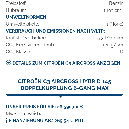
Treibstoff
Benzin
Hubraum
1.199 cm³
UMWELTNORMEN:
Umweltplakette
1 (None)
VERBRAUCH UND EMISSIONEN NACH WLTP:
Kraftstoffverbr. komb.
5,3 l/100km
CO
-Emissionen komb.
120 g/km
2
CO
-Klasse
D
2
DETAILS ZUM CITROËN C3 AIRCROSS ANZEIGEN
CITROËN C3 AIRCROSS HYBRID 145
DOPPELKUPPLUNG 6-GANG MAX
UNSER PREIS FÜR SIE: 26.590,00 €
MwSt. ausweisbar
FINANZIERUNG AB.: 269,54 € MTL.