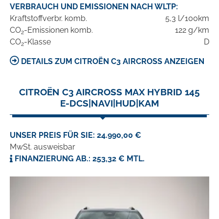
VERBRAUCH UND EMISSIONEN NACH WLTP:
Kraftstoffverbr. komb.
5,3 l/100km
CO
-Emissionen komb.
122 g/km
2
CO
-Klasse
D
2
DETAILS ZUM CITROËN C3 AIRCROSS ANZEIGEN
CITROËN C3 AIRCROSS MAX HYBRID 145
E-DCS|NAVI|HUD|KAM
UNSER PREIS FÜR SIE: 24.990,00 €
MwSt. ausweisbar
FINANZIERUNG AB.: 253,32 € MTL.