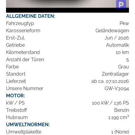
ALLGEMEINE DATEN:
Fahrzeugtyp
Pkw
Karosserieform
Geländewagen
Erst-Zul.
Jun / 2026
Getriebe
Automatik
Kilometerstand
10 km
Anzahl der Türen
5
Farbe
Grau
Standort
Zentrallager
Lieferzeit
ab ca. 07.10.2026
Unsere Nummer
GW-V3094
MOTOR:
kW / PS
100 kW / 136 PS
Treibstoff
Benzin
Hubraum
1.199 cm³
UMWELTNORMEN:
Umweltplakette
1 (None)