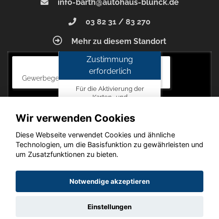
info-barth@autohaus-blunck.de
03 82 31 / 83 270
Mehr zu diesem Standort
Zustimmung
Autohaus Blunck
erforderlich
Gewerbegebiet am Mastweg 7, 18356 Barth
Für die Aktivierung der
Karten- und
Navigationsdienste ist Ihre
Zustimmung zu den
Wir verwenden Cookies
Datenschutzrichtlinien vom
Drittanbieter Google LLC
Diese Webseite verwendet Cookies und ähnliche
erforderlich.
Technologien, um die Basisfunktion zu gewährleisten und
um Zusatzfunktionen zu bieten.
Zustimmen
und
Copyright © 2026. Autohaus Blunck
Notwendige akzeptieren
aktivieren
Einstellungen