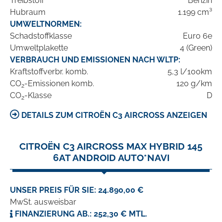
Treibstoff
Benzin
Hubraum
1.199 cm³
UMWELTNORMEN:
Schadstoffklasse
Euro 6e
Umweltplakette
4 (Green)
VERBRAUCH UND EMISSIONEN NACH WLTP:
Kraftstoffverbr. komb.
5,3 l/100km
CO
-Emissionen komb.
120 g/km
2
CO
-Klasse
D
2
DETAILS ZUM CITROËN C3 AIRCROSS ANZEIGEN
CITROËN C3 AIRCROSS MAX HYBRID 145
6AT ANDROID AUTO*NAVI
UNSER PREIS FÜR SIE: 24.890,00 €
MwSt. ausweisbar
FINANZIERUNG AB.: 252,30 € MTL.