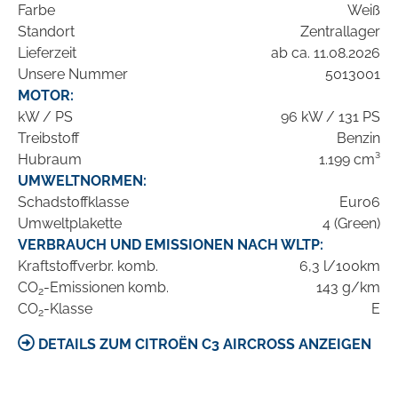
Farbe
Weiß
Standort
Zentrallager
Lieferzeit
ab ca. 11.08.2026
Unsere Nummer
5013001
MOTOR:
kW / PS
96 kW / 131 PS
Treibstoff
Benzin
Hubraum
1.199 cm³
UMWELTNORMEN:
Schadstoffklasse
Euro6
Umweltplakette
4 (Green)
VERBRAUCH UND EMISSIONEN NACH WLTP:
Kraftstoffverbr. komb.
6,3 l/100km
CO
-Emissionen komb.
143 g/km
2
CO
-Klasse
E
2
DETAILS ZUM CITROËN C3 AIRCROSS ANZEIGEN