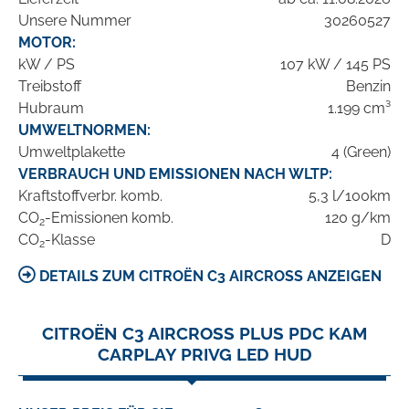
Unsere Nummer
30260527
MOTOR:
kW / PS
107 kW / 145 PS
Treibstoff
Benzin
Hubraum
1.199 cm³
UMWELTNORMEN:
Umweltplakette
4 (Green)
VERBRAUCH UND EMISSIONEN NACH WLTP:
Kraftstoffverbr. komb.
5,3 l/100km
CO
-Emissionen komb.
120 g/km
2
CO
-Klasse
D
2
DETAILS ZUM CITROËN C3 AIRCROSS ANZEIGEN
CITROËN C3 AIRCROSS PLUS PDC KAM
CARPLAY PRIVG LED HUD