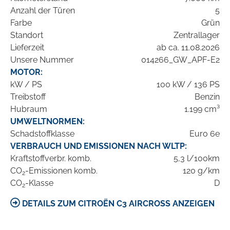
Anzahl der Türen
5
Farbe
Grün
Standort
Zentrallager
Lieferzeit
ab ca. 11.08.2026
Unsere Nummer
014266_GW_APF-E2
MOTOR:
kW / PS
100 kW / 136 PS
Treibstoff
Benzin
Hubraum
1.199 cm³
UMWELTNORMEN:
Schadstoffklasse
Euro 6e
VERBRAUCH UND EMISSIONEN NACH WLTP:
Kraftstoffverbr. komb.
5,3 l/100km
CO
-Emissionen komb.
120 g/km
2
CO
-Klasse
D
2
DETAILS ZUM CITROËN C3 AIRCROSS ANZEIGEN