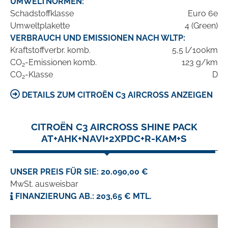
UMWELTNORMEN:
Schadstoffklasse
Euro 6e
Umweltplakette
4 (Green)
VERBRAUCH UND EMISSIONEN NACH WLTP:
Kraftstoffverbr. komb.
5,5 l/100km
CO
-Emissionen komb.
123 g/km
2
CO
-Klasse
D
2
DETAILS ZUM CITROËN C3 AIRCROSS ANZEIGEN
CITROËN C3 AIRCROSS SHINE PACK
AT+AHK+NAVI+2XPDC+R-KAM+S
UNSER PREIS FÜR SIE: 20.090,00 €
MwSt. ausweisbar
FINANZIERUNG AB.: 203,65 € MTL.