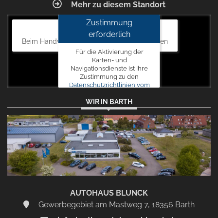
Mehr zu diesem Standort
Zustimmung
Autohaus Blunck
erforderlich
Beim Handweiser 19, 18311 Ribnitz-Damgarten
Für die Aktivierung der
Karten- und
Navigationsdienste ist Ihre
Zustimmung zu den
Datenschutzrichtlinien vom
Drittanbieter Google LLC
WIR IN BARTH
erforderlich.
Zustimmen
und
aktivieren
AUTOHAUS BLUNCK
Gewerbegebiet am Mastweg 7, 18356 Barth