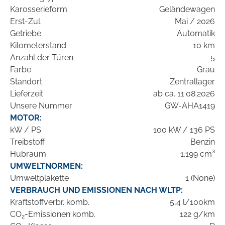
Karosserieform
Geländewagen
Erst-Zul.
Mai / 2026
Getriebe
Automatik
Kilometerstand
10 km
Anzahl der Türen
5
Farbe
Grau
Standort
Zentrallager
Lieferzeit
ab ca. 11.08.2026
Unsere Nummer
GW-AHA1419
MOTOR:
kW / PS
100 kW / 136 PS
Treibstoff
Benzin
Hubraum
1.199 cm³
UMWELTNORMEN:
Umweltplakette
1 (None)
VERBRAUCH UND EMISSIONEN NACH WLTP:
Kraftstoffverbr. komb.
5,4 l/100km
CO
-Emissionen komb.
122 g/km
2