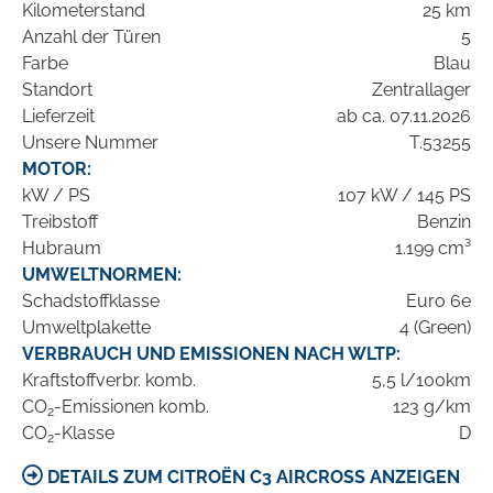
Kilometerstand
25 km
Anzahl der Türen
5
Farbe
Blau
Standort
Zentrallager
Lieferzeit
ab ca. 07.11.2026
Unsere Nummer
T.53255
MOTOR:
kW / PS
107 kW / 145 PS
Treibstoff
Benzin
Hubraum
1.199 cm³
UMWELTNORMEN:
Schadstoffklasse
Euro 6e
Umweltplakette
4 (Green)
VERBRAUCH UND EMISSIONEN NACH WLTP:
Kraftstoffverbr. komb.
5,5 l/100km
CO
-Emissionen komb.
123 g/km
2
CO
-Klasse
D
2
DETAILS ZUM CITROËN C3 AIRCROSS ANZEIGEN