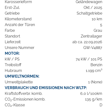
Karosserieform
Geländewagen
Erst-Zul.
Okt / 2025
Getriebe
Schaltgetriebe
Kilometerstand
10 km
Anzahl der Türen
5
Farbe
Grau
Standort
Zentrallager
Lieferzeit
ab ca. 22.09.2026
Unsere Nummer
GW-V4887
MOTOR:
kW / PS
74 kW / 101 PS
Treibstoff
Benzin
Hubraum
1.199 cm³
UMWELTNORMEN:
Umweltplakette
1 (None)
VERBRAUCH UND EMISSIONEN NACH WLTP:
Kraftstoffverbr. komb.
6,0 l/100km
CO
-Emissionen komb.
135 g/km
2
CO
-Klasse
D
2