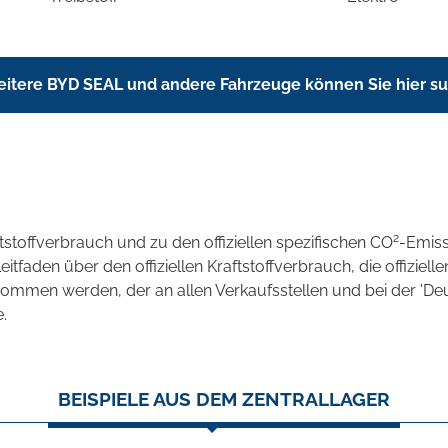
itere BYD SEAL und andere Fahrzeuge können Sie hier s
2
ftstoffverbrauch und zu den offiziellen spezifischen CO
-Emis
aden über den offiziellen Kraftstoffverbrauch, die offizielle
tnommen werden, der an allen Verkaufsstellen und bei der 
.
BEISPIELE AUS DEM ZENTRALLAGER