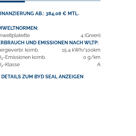
INANZIERUNG AB.: 384,08 € MTL.
MWELTNORMEN:
weltplakette
4 (Green)
ERBRAUCH UND EMISSIONEN NACH WLTP:
ergieverbr. komb.
15,4 kWh/100km
O
-Emissionen komb.
0 g/km
2
O
-Klasse
A
2
DETAILS ZUM BYD SEAL ANZEIGEN