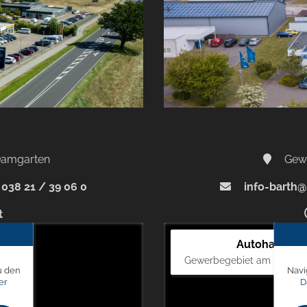
-Damgarten
Gewe
038 21 / 39 06 0
info-barth@
t
Autohaus Bl
Gewerbegebiet am Mastweg
u den
Navi
er
D