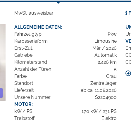
MwSt. ausweisbar
F
ALLGEMEINE DATEN:
U
Fahrzeugtyp
Pkw
Um
Karosserieform
Limousine
V
Erst-Zul.
Mär / 2026
En
Getriebe
Automatik
C
Kilometerstand
2.426 km
C
Anzahl der Türen
5
Farbe
Grau
Standort
Zentrallager
Lieferzeit
ab ca. 11.08.2026
Unsere Nummer
S2204900
MOTOR:
kW / PS
170 kW / 231 PS
Treibstoff
Elektro