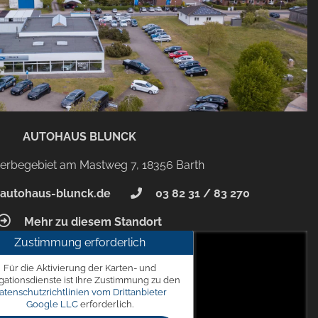
AUTOHAUS BLUNCK
rbegebiet am Mastweg 7, 18356 Barth
autohaus-blunck.de
03 82 31 / 83 270
Mehr zu diesem Standort
Zustimmung erforderlich
unck
Für die Aktivierung der Karten- und
 7, 18356 Barth
gationsdienste ist Ihre Zustimmung zu den
atenschutzrichtlinien vom Drittanbieter
Google LLC
erforderlich.