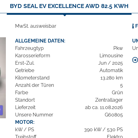
BYD SEAL EV EXCELLENCE AWD 82.5 KWH
MwSt. ausweisbar
F
ALLGEMEINE DATEN:
U
Fahrzeugtyp
Pkw
Um
Karosserieform
Limousine
Erst-Zul.
Jun / 2025
Getriebe
Automatik
Kilometerstand
13.280 km
Anzahl der Türen
5
Farbe
Grün
Standort
Zentrallager
Lieferzeit
ab ca. 11.08.2026
Unsere Nummer
G60805
MOTOR:
kW / PS
390 kW / 530 PS
Treibstoff
Elektro