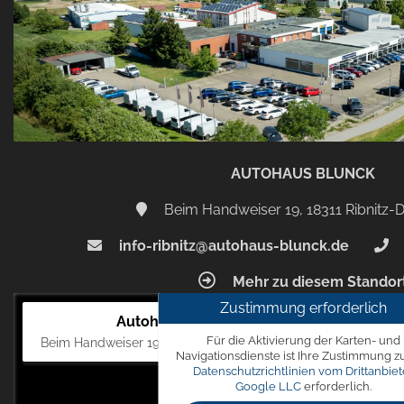
AUTOHAUS BLUNCK
Beim Handweiser 19, 18311 Ribnitz
info-ribnitz@autohaus-blunck.de
Mehr zu diesem Standor
Zustimmung erforderlich
Autohaus Blunck
Für die Aktivierung der Karten- und
Beim Handweiser 19, 18311 Ribnitz-Damgarten
Navigationsdienste ist Ihre Zustimmung z
Datenschutzrichtlinien vom Drittanbiet
Google LLC
erforderlich.