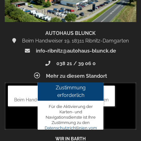
AUTOHAUS BLUNCK
Beim Handweiser 19, 18311 Ribnitz-Damgarten
info-ribnitz@autohaus-blunck.de
038 21 / 39 06 0
Mehr zu diesem Standort
Zustimmung
Autohaus Blunck
erforderlich
Beim Handweiser 19, 18311 Ribnitz-Damgarten
Für die Aktivierung der
Karten- und
Navigationsdienste ist Ihre
Zustimmung zu den
Datenschutzrichtlinien vom
Drittanbieter Google LLC
WIR IN BARTH
erforderlich.