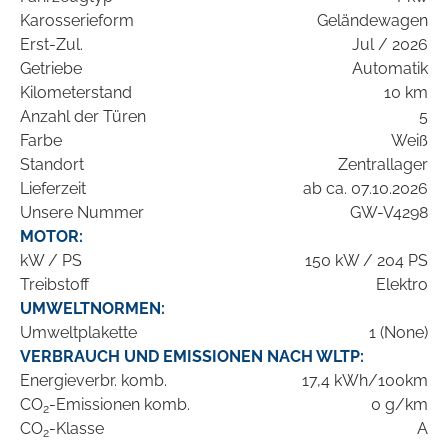
Karosserieform
Geländewagen
Erst-Zul.
Jul / 2026
Getriebe
Automatik
Kilometerstand
10 km
Anzahl der Türen
5
Farbe
Weiß
Standort
Zentrallager
Lieferzeit
ab ca. 07.10.2026
Unsere Nummer
GW-V4298
MOTOR:
kW / PS
150 kW / 204 PS
Treibstoff
Elektro
UMWELTNORMEN:
Umweltplakette
1 (None)
VERBRAUCH UND EMISSIONEN NACH WLTP:
Energieverbr. komb.
17,4 kWh/100km
CO
-Emissionen komb.
0 g/km
2
CO
-Klasse
A
2