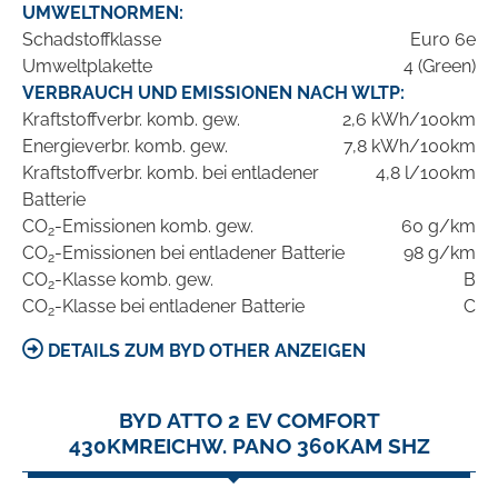
UMWELTNORMEN:
Schadstoffklasse
Euro 6e
Umweltplakette
4 (Green)
VERBRAUCH UND EMISSIONEN NACH WLTP:
Kraftstoffverbr. komb. gew.
2,6 kWh/100km
Energieverbr. komb. gew.
7,8 kWh/100km
Kraftstoffverbr. komb. bei entladener
4,8 l/100km
Batterie
CO
-Emissionen komb. gew.
60 g/km
2
CO
-Emissionen bei entladener Batterie
98 g/km
2
CO
-Klasse komb. gew.
B
2
CO
-Klasse bei entladener Batterie
C
2
DETAILS ZUM BYD OTHER ANZEIGEN
BYD ATTO 2 EV COMFORT
430KMREICHW. PANO 360KAM SHZ