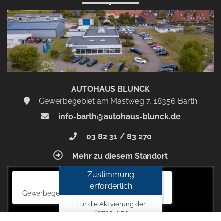
Zustimmen
und
aktivieren
AUTOHAUS BLUNCK
Gewerbegebiet am Mastweg 7, 18356 Barth
info-barth@autohaus-blunck.de
03 82 31 / 83 270
Mehr zu diesem Standort
Zustimmung
Autohaus Blunck
erforderlich
Gewerbegebiet am Mastweg 7, 18356 Barth
Für die Aktivierung der
Karten- und
Navigationsdienste ist Ihre