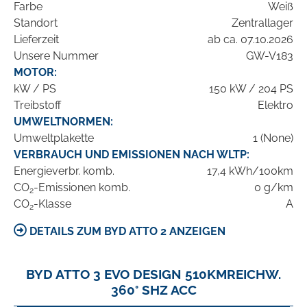
Farbe
Weiß
Standort
Zentrallager
Lieferzeit
ab ca. 07.10.2026
Unsere Nummer
GW-V183
MOTOR:
kW / PS
150 kW / 204 PS
Treibstoff
Elektro
UMWELTNORMEN:
Umweltplakette
1 (None)
VERBRAUCH UND EMISSIONEN NACH WLTP:
Energieverbr. komb.
17,4 kWh/100km
CO
-Emissionen komb.
0 g/km
2
CO
-Klasse
A
2
DETAILS ZUM BYD ATTO 2 ANZEIGEN
BYD ATTO 3 EVO DESIGN 510KMREICHW.
360° SHZ ACC