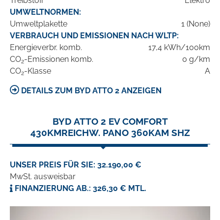
Treibstoff
Elektro
UMWELTNORMEN:
Umweltplakette
1 (None)
VERBRAUCH UND EMISSIONEN NACH WLTP:
Energieverbr. komb.
17,4 kWh/100km
CO
-Emissionen komb.
0 g/km
2
CO
-Klasse
A
2
DETAILS ZUM BYD ATTO 2 ANZEIGEN
BYD ATTO 2 EV COMFORT
430KMREICHW. PANO 360KAM SHZ
UNSER PREIS FÜR SIE: 32.190,00 €
MwSt. ausweisbar
FINANZIERUNG AB.: 326,30 € MTL.