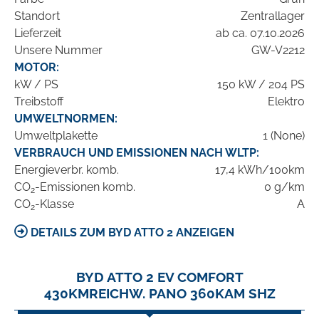
Standort
Zentrallager
Lieferzeit
ab ca. 07.10.2026
Unsere Nummer
GW-V2212
MOTOR:
kW / PS
150 kW / 204 PS
Treibstoff
Elektro
UMWELTNORMEN:
Umweltplakette
1 (None)
VERBRAUCH UND EMISSIONEN NACH WLTP:
Energieverbr. komb.
17,4 kWh/100km
CO
-Emissionen komb.
0 g/km
2
CO
-Klasse
A
2
DETAILS ZUM BYD ATTO 2 ANZEIGEN
BYD ATTO 2 EV COMFORT
430KMREICHW. PANO 360KAM SHZ