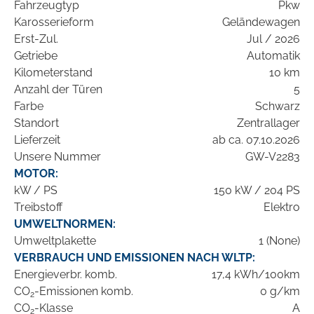
Fahrzeugtyp
Pkw
Karosserieform
Geländewagen
Erst-Zul.
Jul / 2026
Getriebe
Automatik
Kilometerstand
10 km
Anzahl der Türen
5
Farbe
Schwarz
Standort
Zentrallager
Lieferzeit
ab ca. 07.10.2026
Unsere Nummer
GW-V2283
MOTOR:
kW / PS
150 kW / 204 PS
Treibstoff
Elektro
UMWELTNORMEN:
Umweltplakette
1 (None)
VERBRAUCH UND EMISSIONEN NACH WLTP:
Energieverbr. komb.
17,4 kWh/100km
CO
-Emissionen komb.
0 g/km
2
CO
-Klasse
A
2