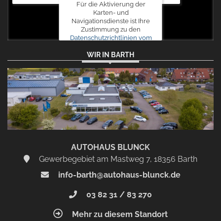
Für die Aktivierung der
Karten- und
Navigationsdienste ist Ihre
Zustimmung zu den
Datenschutzrichtlinien vom
Drittanbieter Google LLC
WIR IN BARTH
erforderlich.
Zustimmen
und
aktivieren
AUTOHAUS BLUNCK
Gewerbegebiet am Mastweg 7, 18356 Barth
info-barth@autohaus-blunck.de
03 82 31 / 83 270
Mehr zu diesem Standort