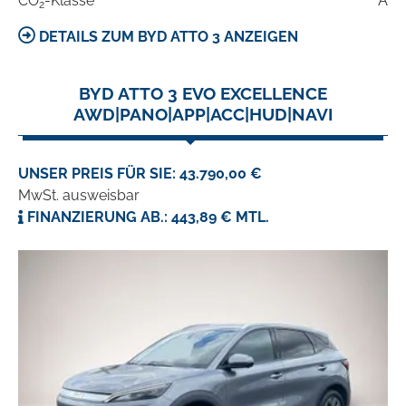
CO
-Klasse
A
2
DETAILS ZUM BYD ATTO 3 ANZEIGEN
BYD ATTO 3 EVO EXCELLENCE
AWD|PANO|APP|ACC|HUD|NAVI
UNSER PREIS FÜR SIE: 43.790,00 €
MwSt. ausweisbar
FINANZIERUNG AB.: 443,89 € MTL.