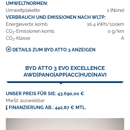
UMWELTNORMEN:
Umweltplakette
1 (None)
VERBRAUCH UND EMISSIONEN NACH WLTP:
Energieverbr. komb.
16,4 kWh/100km
CO
-Emissionen komb.
0 g/km
2
CO
-Klasse
A
2
DETAILS ZUM BYD ATTO 3 ANZEIGEN
BYD ATTO 3 EVO EXCELLENCE
AWD|PANO|APP|ACC|HUD|NAVI
UNSER PREIS FÜR SIE: 43.690,00 €
MwSt. ausweisbar
FINANZIERUNG AB.: 442,87 € MTL.