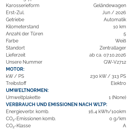
Karosserieform
Geländewagen
Erst-Zul.
Jun / 2026
Getriebe
Automatik
Kilometerstand
10 km
Anzahl der Türen
5
Farbe
Weiß
Standort
Zentrallager
Lieferzeit
ab ca. 07.10.2026
Unsere Nummer
GW-V2712
MOTOR:
kW / PS
230 kW / 313 PS
Treibstoff
Elektro
UMWELTNORMEN:
Umweltplakette
1 (None)
VERBRAUCH UND EMISSIONEN NACH WLTP:
Energieverbr. komb.
16,4 kWh/100km
CO
-Emissionen komb.
0 g/km
2
CO
-Klasse
A
2