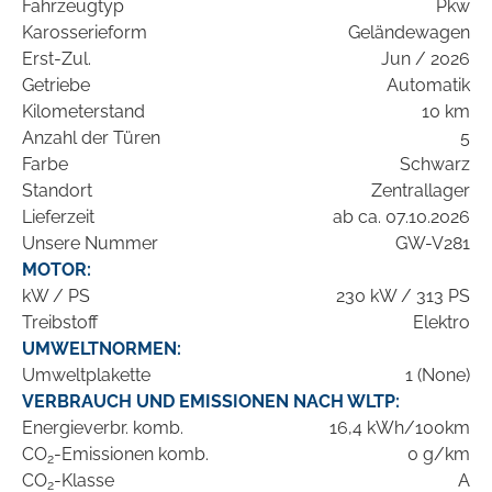
Fahrzeugtyp
Pkw
Karosserieform
Geländewagen
Erst-Zul.
Jun / 2026
Getriebe
Automatik
Kilometerstand
10 km
Anzahl der Türen
5
Farbe
Schwarz
Standort
Zentrallager
Lieferzeit
ab ca. 07.10.2026
Unsere Nummer
GW-V281
MOTOR:
kW / PS
230 kW / 313 PS
Treibstoff
Elektro
UMWELTNORMEN:
Umweltplakette
1 (None)
VERBRAUCH UND EMISSIONEN NACH WLTP:
Energieverbr. komb.
16,4 kWh/100km
CO
-Emissionen komb.
0 g/km
2
CO
-Klasse
A
2