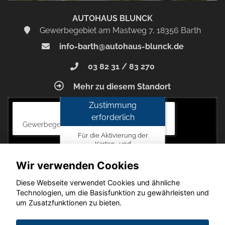
AUTOHAUS BLUNCK
Gewerbegebiet am Mastweg 7, 18356 Barth
info-barth@autohaus-blunck.de
03 82 31 / 83 270
Mehr zu diesem Standort
Zustimmung
Autohaus Blunck
erforderlich
Gewerbegebiet am Mastweg 7, 18356 Barth
Für die Aktivierung der
Karten- und
Navigationsdienste ist Ihre
Zustimmung zu den
Wir verwenden Cookies
Datenschutzrichtlinien vom
Drittanbieter Google LLC
Diese Webseite verwendet Cookies und ähnliche
erforderlich.
Technologien, um die Basisfunktion zu gewährleisten und
um Zusatzfunktionen zu bieten.
Zustimmen
und