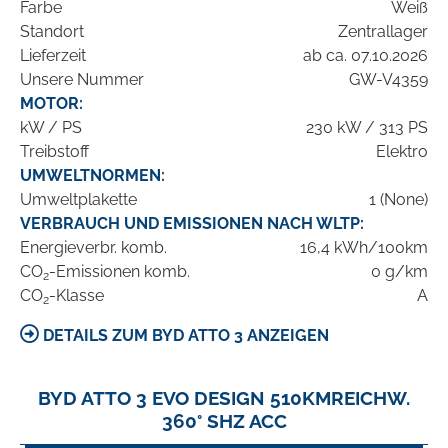
Farbe
Weiß
Standort
Zentrallager
Lieferzeit
ab ca. 07.10.2026
Unsere Nummer
GW-V4359
MOTOR:
kW / PS
230 kW / 313 PS
Treibstoff
Elektro
UMWELTNORMEN:
Umweltplakette
1 (None)
VERBRAUCH UND EMISSIONEN NACH WLTP:
Energieverbr. komb.
16,4 kWh/100km
CO
-Emissionen komb.
0 g/km
2
CO
-Klasse
A
2
DETAILS ZUM BYD ATTO 3 ANZEIGEN
BYD ATTO 3 EVO DESIGN 510KMREICHW.
360° SHZ ACC