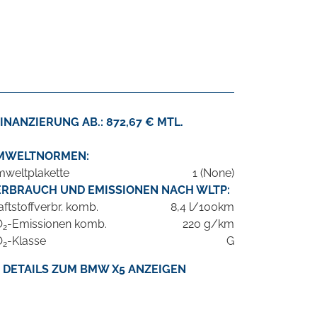
INANZIERUNG AB.: 872,67 € MTL.
MWELTNORMEN:
weltplakette
1 (None)
ERBRAUCH UND EMISSIONEN NACH WLTP:
aftstoffverbr. komb.
8,4 l/100km
O
-Emissionen komb.
220 g/km
2
O
-Klasse
G
2
DETAILS ZUM BMW X5 ANZEIGEN