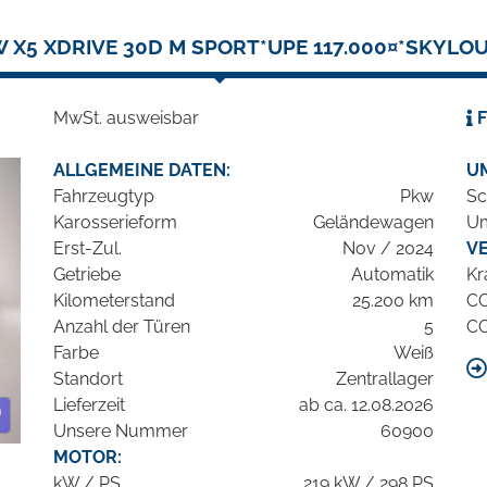
 X5 XDRIVE 30D M SPORT*UPE 117.000¤*SKYLO
MwSt. ausweisbar
F
ALLGEMEINE DATEN:
U
Fahrzeugtyp
Pkw
Sc
Karosserieform
Geländewagen
Um
Erst-Zul.
Nov / 2024
V
Getriebe
Automatik
Kr
Kilometerstand
25.200 km
C
Anzahl der Türen
5
C
Farbe
Weiß
Standort
Zentrallager
Lieferzeit
ab ca. 12.08.2026
Unsere Nummer
60900
MOTOR:
kW / PS
219 kW / 298 PS