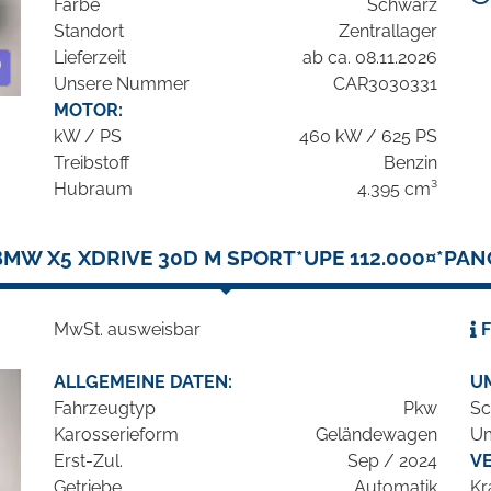
Farbe
Schwarz
Standort
Zentrallager
Lieferzeit
ab ca. 08.11.2026
Unsere Nummer
CAR3030331
MOTOR:
kW / PS
460 kW / 625 PS
Treibstoff
Benzin
Hubraum
4.395 cm³
BMW X5 XDRIVE 30D M SPORT*UPE 112.000¤*PAN
MwSt. ausweisbar
F
ALLGEMEINE DATEN:
U
Fahrzeugtyp
Pkw
Sc
Karosserieform
Geländewagen
Um
Erst-Zul.
Sep / 2024
V
Getriebe
Automatik
Kr