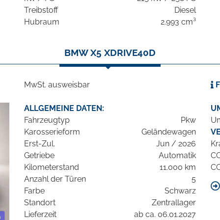
Treibstoff
Diesel
Hubraum
2.993 cm³
BMW X5 XDRIVE40D
MwSt. ausweisbar
F
ALLGEMEINE DATEN:
U
Fahrzeugtyp
Pkw
Um
Karosserieform
Geländewagen
V
Erst-Zul.
Jun / 2026
Kr
Getriebe
Automatik
C
Kilometerstand
11.000 km
C
Anzahl der Türen
5
Farbe
Schwarz
Standort
Zentrallager
Lieferzeit
ab ca. 06.01.2027