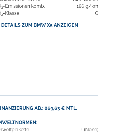
O
-Emissionen komb.
186 g/km
2
O
-Klasse
G
2
DETAILS ZUM BMW X5 ANZEIGEN
INANZIERUNG AB.: 869,63 € MTL.
MWELTNORMEN:
weltplakette
1 (None)