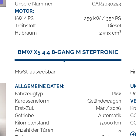
Unsere Nummer
CAR3030253
MOTOR:
kW / PS
259 kW / 352 PS
Treibstoff
Diesel
Hubraum
2.993 cm³
BMW X5 4.4 8-GANG M STEPTRONIC
MwSt. ausweisbar
Fi
ALLGEMEINE DATEN:
U
Fahrzeugtyp
Pkw
Um
Karosserieform
Geländewagen
V
Erst-Zul.
Mär / 2026
Kr
Getriebe
Automatik
C
Kilometerstand
5.000 km
C
Anzahl der Türen
5