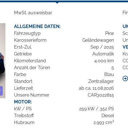
MwSt. ausweisbar
Fi
ALLGEMEINE DATEN:
U
Fahrzeugtyp
Pkw
Sc
Karosserieform
Geländewagen
Um
Erst-Zul.
Sep / 2025
V
Getriebe
Automatik
Kr
Kilometerstand
4.000 km
C
Anzahl der Türen
5
C
Farbe
Blau
Standort
Zentrallager
Lieferzeit
ab ca. 11.08.2026
Unsere Nummer
CAR3022815
MOTOR:
kW / PS
259 kW / 352 PS
Treibstoff
Diesel
Hubraum
2.993 cm³