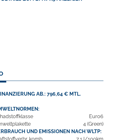
O
INANZIERUNG AB.: 796,64 € MTL.
MWELTNORMEN:
hadstoffklasse
Euro6
weltplakette
4 (Green)
ERBRAUCH UND EMISSIONEN NACH WLTP:
aftstoffverbr. komb.
7,1 l/100km