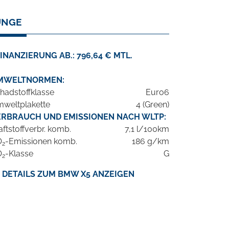
UNGE
INANZIERUNG AB.: 796,64 € MTL.
MWELTNORMEN:
hadstoffklasse
Euro6
weltplakette
4 (Green)
ERBRAUCH UND EMISSIONEN NACH WLTP:
aftstoffverbr. komb.
7,1 l/100km
O
-Emissionen komb.
186 g/km
2
O
-Klasse
G
2
DETAILS ZUM BMW X5 ANZEIGEN