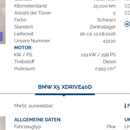
Kilometerstand
25.000 km
C
Anzahl der Türen
5
C
Farbe
Schwarz
Standort
Zentrallager
Lieferzeit
ab ca. 12.08.2026
Unsere Nummer
43230
MOTOR:
kW / PS
219 kW / 298 PS
Treibstoff
Diesel
Hubraum
2.993 cm³
BMW X5 XDRIVE40D
MwSt. ausweisbar
F
ALLGEMEINE DATEN:
U
Fahrzeugtyp
Pkw
Um