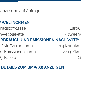
nanzierung auf Anfrage
MWELTNORMEN:
hadstoffklasse
Euro6
weltplakette
4 (Green)
ERBRAUCH UND EMISSIONEN NACH WLTP:
aftstoffverbr. komb.
8,4 l/100km
O
-Emissionen komb.
220 g/km
2
O
-Klasse
G
2
DETAILS ZUM BMW X5 ANZEIGEN