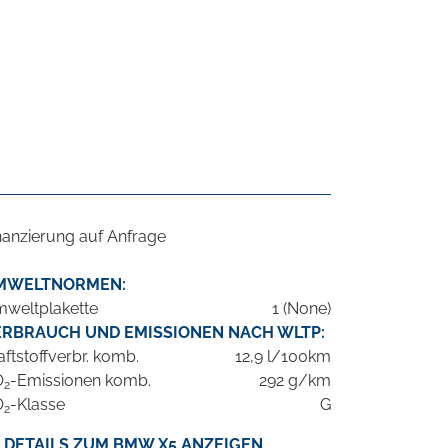
nanzierung auf Anfrage
MWELTNORMEN:
weltplakette
1 (None)
ERBRAUCH UND EMISSIONEN NACH WLTP:
aftstoffverbr. komb.
12,9 l/100km
O
-Emissionen komb.
292 g/km
2
O
-Klasse
G
2
DETAILS ZUM BMW X5 ANZEIGEN