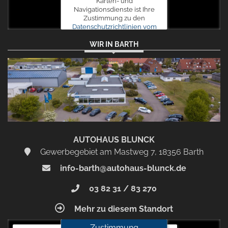
Karten- und
Navigationsdienste ist Ihre
Zustimmung zu den
Datenschutzrichtlinien vom
Drittanbieter Google LLC
WIR IN BARTH
erforderlich.
Zustimmen
und
aktivieren
AUTOHAUS BLUNCK
Gewerbegebiet am Mastweg 7, 18356 Barth
info-barth@autohaus-blunck.de
03 82 31 / 83 270
Mehr zu diesem Standort
Zustimmung