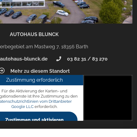
AUTOHAUS BLUNCK
rbegebiet am Mastweg 7, 18356 Barth
autohaus-blunck.de
03 82 31 / 83 270
Mehr zu diesem Standort
Zustimmung erforderlich
unck
Für die Aktivierung der Karten- und
 7, 18356 Barth
gationsdienste ist Ihre Zustimmung zu den
atenschutzrichtlinien vom Drittanbieter
Google LLC
erforderlich.
Zustimmen und aktivieren