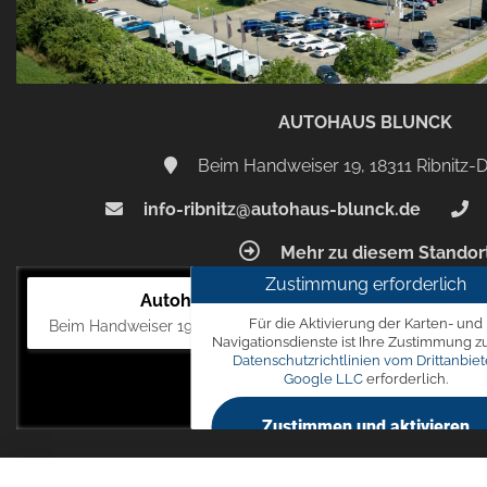
AUTOHAUS BLUNCK
Beim Handweiser 19, 18311 Ribnitz
info-ribnitz@autohaus-blunck.de
Mehr zu diesem Standor
Zustimmung erforderlich
Autohaus Blunck
Für die Aktivierung der Karten- und
Beim Handweiser 19, 18311 Ribnitz-Damgarten
Navigationsdienste ist Ihre Zustimmung z
Datenschutzrichtlinien vom Drittanbiet
Google LLC
erforderlich.
Zustimmen und aktivieren