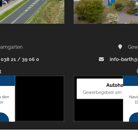
-Damgarten
Gewe
038 21 / 39 06 0
info-barth@
t
Autohaus Bl
Gewerbegebiet am Mastweg
u den
Navi
er
D