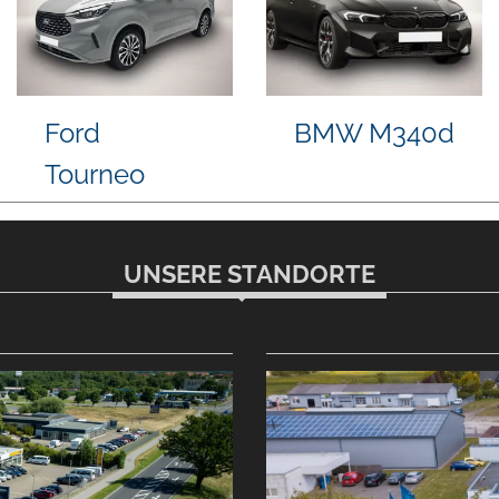
Volkswagen
Skoda
M
Touran
Kamiq
G
UNSERE STANDORTE