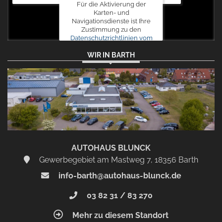
Für die Aktivierung der
Karten- und
Navigationsdienste ist Ihre
Zustimmung zu den
Datenschutzrichtlinien vom
Drittanbieter Google LLC
WIR IN BARTH
erforderlich.
Zustimmen
und
aktivieren
AUTOHAUS BLUNCK
Gewerbegebiet am Mastweg 7, 18356 Barth
info-barth@autohaus-blunck.de
03 82 31 / 83 270
Mehr zu diesem Standort