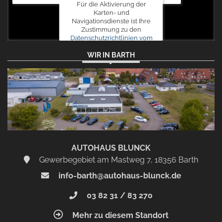
Für die Aktivierung der
Karten- und
Navigationsdienste ist Ihre
Zustimmung zu den
Datenschutzrichtlinien vom
Drittanbieter Google LLC
WIR IN BARTH
erforderlich.
Zustimmen
und
aktivieren
AUTOHAUS BLUNCK
Gewerbegebiet am Mastweg 7, 18356 Barth
info-barth@autohaus-blunck.de
03 82 31 / 83 270
Mehr zu diesem Standort