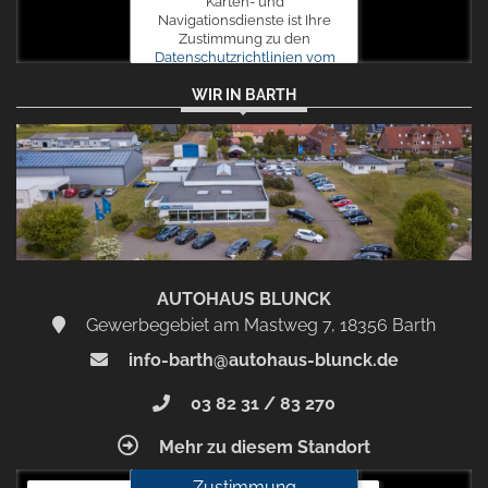
Karten- und
Navigationsdienste ist Ihre
Zustimmung zu den
Datenschutzrichtlinien vom
Drittanbieter Google LLC
WIR IN BARTH
erforderlich.
Zustimmen
und
aktivieren
AUTOHAUS BLUNCK
Gewerbegebiet am Mastweg 7, 18356 Barth
info-barth@autohaus-blunck.de
03 82 31 / 83 270
Mehr zu diesem Standort
Zustimmung