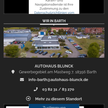
Karten- und
Navigationsdienste ist Ihre
Zustimmung zu den
Datenschutzrichtlinien vom
Drittanbieter Google LLC
WIR IN BARTH
erforderlich.
Zustimmen
und
aktivieren
AUTOHAUS BLUNCK
Gewerbegebiet am Mastweg 7, 18356 Barth
info-barth@autohaus-blunck.de
03 82 31 / 83 270
Mehr zu diesem Standort
Zustimmung