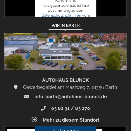
Karten- und
Navigationsdienste ist Ihre
Zustimmung zu den
Datenschutzrichtlinien vom
Drittanbieter Google LLC
WIR IN BARTH
erforderlich.
Zustimmen
und
aktivieren
AUTOHAUS BLUNCK
Gewerbegebiet am Mastweg 7, 18356 Barth
info-barth@autohaus-blunck.de
03 82 31 / 83 270
Mehr zu diesem Standort
Zustimmung