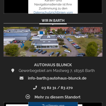
Karten- und
Navigationsdienste ist Ihre
Zustimmung zu den
Datenschutzrichtlinien vom
Drittanbieter Google LLC
WIR IN BARTH
erforderlich.
Zustimmen
und
aktivieren
AUTOHAUS BLUNCK
Gewerbegebiet am Mastweg 7, 18356 Barth
info-barth@autohaus-blunck.de
03 82 31 / 83 270
Mehr zu diesem Standort
Zustimmung