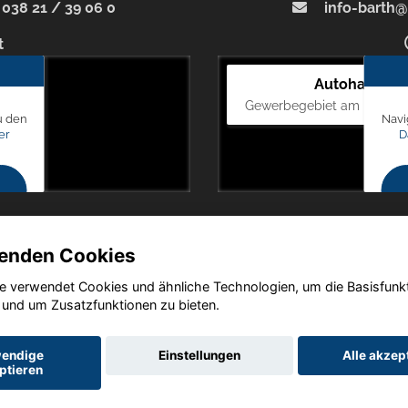
038 21 / 39 06 0
info-barth@
t
Autohaus Bl
Gewerbegebiet am Mastweg
u den
Navi
er
D
enden Cookies
e verwendet Cookies und ähnliche Technologien, um die Basisfunk
Copyright © 2026. Autohaus Blunck
 und um Zusatzfunktionen zu bieten.
endige
Einstellungen
Alle akzep
ptieren
utz
Impressum
AGB
AGB (Service)
AGB (Teile)
AGB (Gebrau