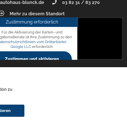
autohaus-blunck.de
03 82 31 / 83 270
Mehr zu diesem Standort
Zustimmung erforderlich
unck
Für die Aktivierung der Karten- und
 7, 18356 Barth
gationsdienste ist Ihre Zustimmung zu den
atenschutzrichtlinien vom Drittanbieter
Google LLC
erforderlich.
Zustimmen und aktivieren
tion zu
tieren
chtwagen)
Widerruf