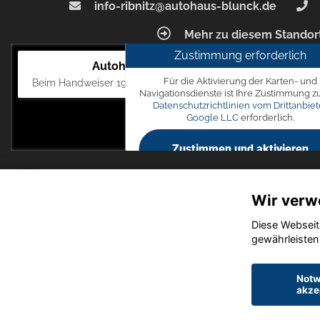
info-ribnitz@autohaus-blunck.de
Mehr zu diesem Standor
Zustimmung erforderlich
Autohaus Blunck
Für die Aktivierung der Karten- und
Beim Handweiser 19, 18311 Ribnitz-Damgarten
Navigationsdienste ist Ihre Zustimmung z
Datenschutzrichtlinien vom Drittanbiet
Google LLC
erforderlich.
Zustimmen und aktivieren
Wir verw
Diese Webseit
gewährleisten
Notw
akze
Startseite
Datensch