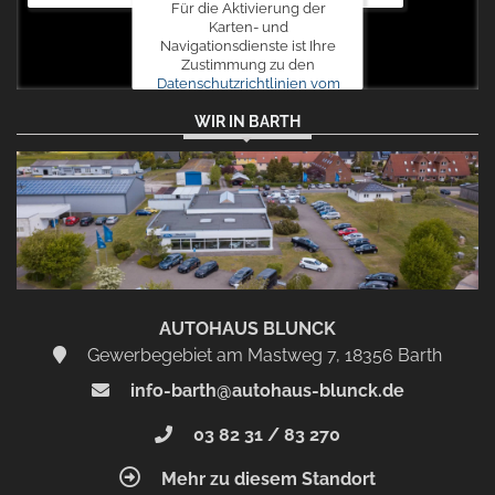
Für die Aktivierung der
Karten- und
Navigationsdienste ist Ihre
Zustimmung zu den
Datenschutzrichtlinien vom
Drittanbieter Google LLC
WIR IN BARTH
erforderlich.
Zustimmen
und
aktivieren
AUTOHAUS BLUNCK
Gewerbegebiet am Mastweg 7, 18356 Barth
info-barth@autohaus-blunck.de
03 82 31 / 83 270
Mehr zu diesem Standort