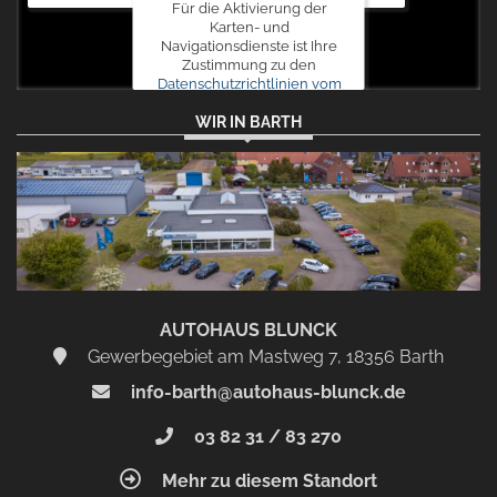
Für die Aktivierung der
Karten- und
Navigationsdienste ist Ihre
Zustimmung zu den
Datenschutzrichtlinien vom
Drittanbieter Google LLC
WIR IN BARTH
erforderlich.
Zustimmen
und
aktivieren
AUTOHAUS BLUNCK
Gewerbegebiet am Mastweg 7, 18356 Barth
info-barth@autohaus-blunck.de
03 82 31 / 83 270
Mehr zu diesem Standort