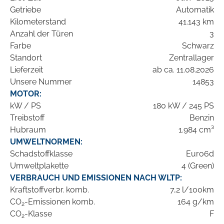
Getriebe
Automatik
Kilometerstand
41.143 km
Anzahl der Türen
3
Farbe
Schwarz
Standort
Zentrallager
Lieferzeit
ab ca. 11.08.2026
Unsere Nummer
14853
MOTOR:
kW / PS
180 kW / 245 PS
Treibstoff
Benzin
Hubraum
1.984 cm³
UMWELTNORMEN:
Schadstoffklasse
Euro6d
Umweltplakette
4 (Green)
VERBRAUCH UND EMISSIONEN NACH WLTP:
Kraftstoffverbr. komb.
7,2 l/100km
CO
-Emissionen komb.
164 g/km
2
CO
-Klasse
F
2