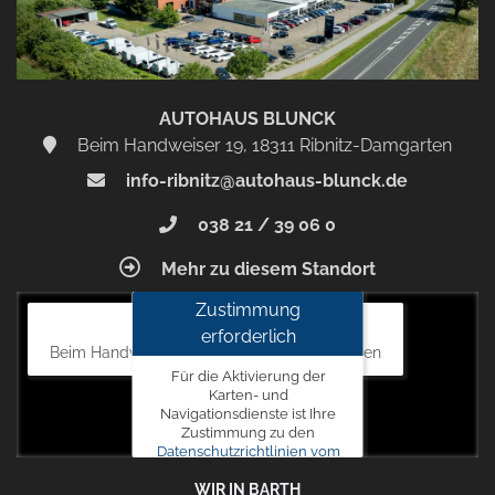
AUTOHAUS BLUNCK
Beim Handweiser 19, 18311 Ribnitz-Damgarten
info-ribnitz@autohaus-blunck.de
038 21 / 39 06 0
Mehr zu diesem Standort
Zustimmung
Autohaus Blunck
erforderlich
Beim Handweiser 19, 18311 Ribnitz-Damgarten
Für die Aktivierung der
Karten- und
Navigationsdienste ist Ihre
Zustimmung zu den
Datenschutzrichtlinien vom
Drittanbieter Google LLC
WIR IN BARTH
erforderlich.