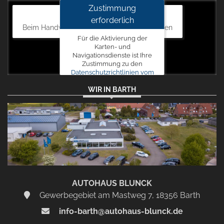
Zustimmung
Autohaus Blunck
erforderlich
Beim Handweiser 19, 18311 Ribnitz-Damgarten
Für die Aktivierung der
Karten- und
Navigationsdienste ist Ihre
Zustimmung zu den
Datenschutzrichtlinien vom
Drittanbieter Google LLC
WIR IN BARTH
erforderlich.
Zustimmen
und
aktivieren
AUTOHAUS BLUNCK
Gewerbegebiet am Mastweg 7, 18356 Barth
info-barth@autohaus-blunck.de