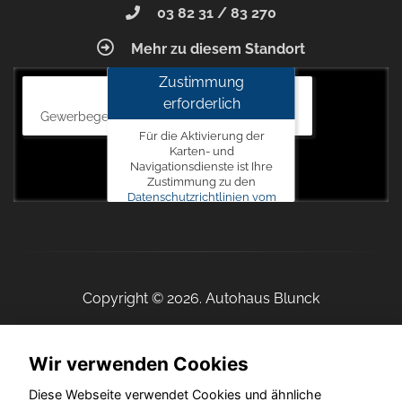
03 82 31 / 83 270
Mehr zu diesem Standort
Zustimmung
Autohaus Blunck
erforderlich
Gewerbegebiet am Mastweg 7, 18356 Barth
Für die Aktivierung der
Karten- und
Navigationsdienste ist Ihre
Zustimmung zu den
Datenschutzrichtlinien vom
Drittanbieter Google LLC
erforderlich.
Zustimmen
und
Copyright © 2026. Autohaus Blunck
aktivieren
Wir verwenden Cookies
Startseite
Datenschutz
Impressum
AGB
AGB (Service)
Diese Webseite verwendet Cookies und ähnliche