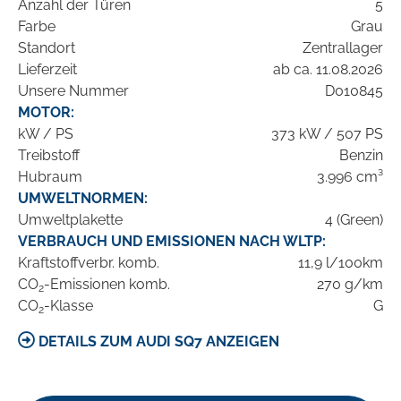
Anzahl der Türen
5
Farbe
Grau
Standort
Zentrallager
Lieferzeit
ab ca. 11.08.2026
Unsere Nummer
D010845
MOTOR:
kW / PS
373 kW / 507 PS
Treibstoff
Benzin
Hubraum
3.996 cm³
UMWELTNORMEN:
Umweltplakette
4 (Green)
VERBRAUCH UND EMISSIONEN NACH WLTP:
Kraftstoffverbr. komb.
11,9 l/100km
CO
-Emissionen komb.
270 g/km
2
CO
-Klasse
G
2
DETAILS ZUM AUDI SQ7 ANZEIGEN