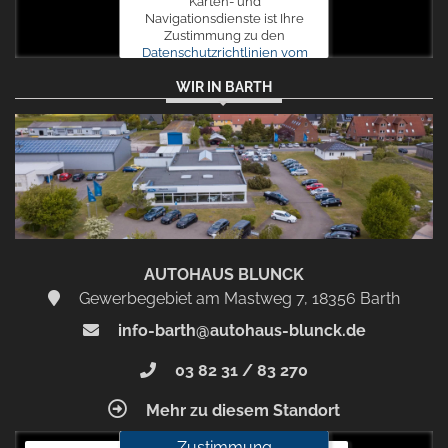
Karten- und
Navigationsdienste ist Ihre
Zustimmung zu den
Datenschutzrichtlinien vom
Drittanbieter Google LLC
WIR IN BARTH
erforderlich.
Zustimmen
und
aktivieren
AUTOHAUS BLUNCK
Gewerbegebiet am Mastweg 7, 18356 Barth
info-barth@autohaus-blunck.de
03 82 31 / 83 270
Mehr zu diesem Standort
Zustimmung