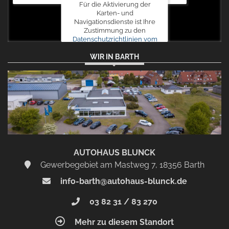
Für die Aktivierung der
Karten- und
Navigationsdienste ist Ihre
Zustimmung zu den
Datenschutzrichtlinien vom
Drittanbieter Google LLC
WIR IN BARTH
erforderlich.
Zustimmen
und
aktivieren
AUTOHAUS BLUNCK
Gewerbegebiet am Mastweg 7, 18356 Barth
info-barth@autohaus-blunck.de
03 82 31 / 83 270
Mehr zu diesem Standort