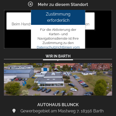
Mehr zu diesem Standort
Zustimmung
Autohaus Blunck
erforderlich
Beim Handweiser 19, 18311 Ribnitz-Damgarten
Für die Aktivierung der
Karten- und
Navigationsdienste ist Ihre
Zustimmung zu den
Datenschutzrichtlinien vom
Drittanbieter Google LLC
WIR IN BARTH
erforderlich.
Zustimmen
und
aktivieren
AUTOHAUS BLUNCK
Gewerbegebiet am Mastweg 7, 18356 Barth