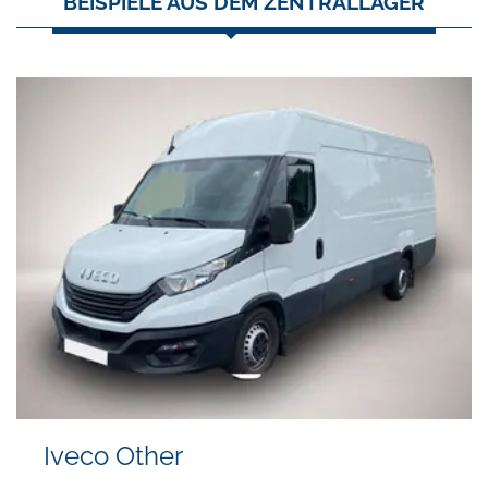
BEISPIELE AUS DEM ZENTRALLAGER
Iveco Other
S