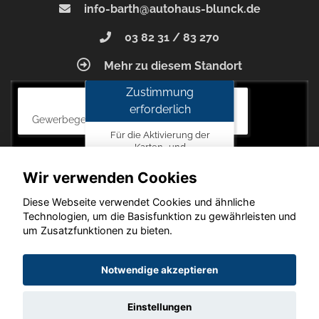
info-barth@autohaus-blunck.de
03 82 31 / 83 270
Mehr zu diesem Standort
Zustimmung
Autohaus Blunck
erforderlich
Gewerbegebiet am Mastweg 7, 18356 Barth
Für die Aktivierung der
Karten- und
Navigationsdienste ist Ihre
Zustimmung zu den
Wir verwenden Cookies
Datenschutzrichtlinien vom
Drittanbieter Google LLC
Diese Webseite verwendet Cookies und ähnliche
erforderlich.
Technologien, um die Basisfunktion zu gewährleisten und
um Zusatzfunktionen zu bieten.
Zustimmen
und
Copyright © 2026. Autohaus Blunck
Notwendige akzeptieren
aktivieren
Einstellungen