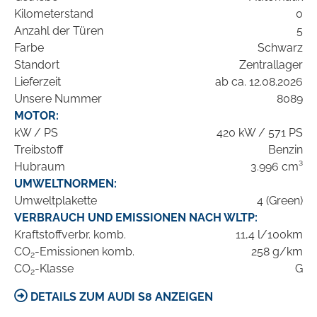
Kilometerstand
0
Anzahl der Türen
5
Farbe
Schwarz
Standort
Zentrallager
Lieferzeit
ab ca. 12.08.2026
Unsere Nummer
8089
MOTOR:
kW / PS
420 kW / 571 PS
Treibstoff
Benzin
Hubraum
3.996 cm³
UMWELTNORMEN:
Umweltplakette
4 (Green)
VERBRAUCH UND EMISSIONEN NACH WLTP:
Kraftstoffverbr. komb.
11,4 l/100km
CO
-Emissionen komb.
258 g/km
2
CO
-Klasse
G
2
DETAILS ZUM AUDI S8 ANZEIGEN