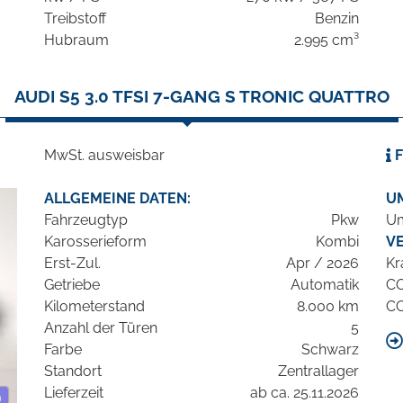
Treibstoff
Benzin
Hubraum
2.995 cm³
AUDI S5 3.0 TFSI 7-GANG S TRONIC QUATTRO
MwSt. ausweisbar
F
ALLGEMEINE DATEN:
U
Fahrzeugtyp
Pkw
Um
Karosserieform
Kombi
V
Erst-Zul.
Apr / 2026
Kr
Getriebe
Automatik
C
Kilometerstand
8.000 km
C
Anzahl der Türen
5
Farbe
Schwarz
Standort
Zentrallager
Lieferzeit
ab ca. 25.11.2026