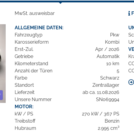
MwSt. ausweisbar
F
ALLGEMEINE DATEN:
U
Fahrzeugtyp
Pkw
Sc
Karosserieform
Kombi
Um
Erst-Zul.
Apr / 2026
V
Getriebe
Automatik
Kr
Kilometerstand
10 km
C
Anzahl der Türen
5
C
Farbe
Schwarz
Standort
Zentrallager
Lieferzeit
ab ca. 11.08.2026
Unsere Nummer
SN069994
MOTOR:
kW / PS
270 kW / 367 PS
Treibstoff
Benzin
Hubraum
2.995 cm³