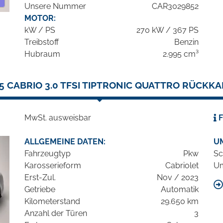
Unsere Nummer
CAR3029852
MOTOR:
kW / PS
270 kW / 367 PS
Treibstoff
Benzin
Hubraum
2.995 cm³
S5 CABRIO 3.0 TFSI TIPTRONIC QUATTRO RÜCKK
MwSt. ausweisbar
F
ALLGEMEINE DATEN:
U
Fahrzeugtyp
Pkw
Sc
Karosserieform
Cabriolet
Um
Erst-Zul.
Nov / 2023
Getriebe
Automatik
Kilometerstand
29.650 km
Anzahl der Türen
3