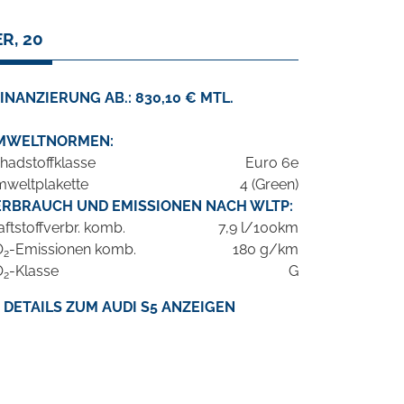
R, 20
INANZIERUNG AB.: 830,10 € MTL.
MWELTNORMEN:
hadstoffklasse
Euro 6e
weltplakette
4 (Green)
ERBRAUCH UND EMISSIONEN NACH WLTP:
aftstoffverbr. komb.
7,9 l/100km
O
-Emissionen komb.
180 g/km
2
O
-Klasse
G
2
DETAILS ZUM AUDI S5 ANZEIGEN