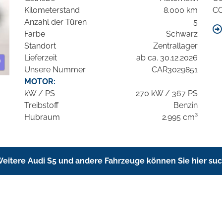
Kilometerstand
8.000 km
C
Anzahl der Türen
5
Farbe
Schwarz
Standort
Zentrallager
Lieferzeit
ab ca. 30.12.2026
Unsere Nummer
CAR3029851
MOTOR:
kW / PS
270 kW / 367 PS
Treibstoff
Benzin
Hubraum
2.995 cm³
eitere Audi S5 und andere Fahrzeuge können Sie hier su