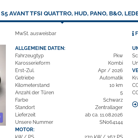
 S5 AVANT TFSI QUATTRO, HUD, PANO, B&O, LEDE
MwSt. ausweisbar
F
ALLGEMEINE DATEN:
U
Fahrzeugtyp
Pkw
Sc
Karosserieform
Kombi
Um
Erst-Zul.
Apr / 2026
V
Getriebe
Automatik
Kr
Kilometerstand
10 km
C
Anzahl der Türen
5
C
Farbe
Schwarz
Standort
Zentrallager
Lieferzeit
ab ca. 11.08.2026
Unsere Nummer
SN064144
MOTOR:
kW / PS
270 kW / 367 PS