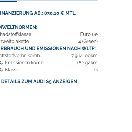
INANZIERUNG AB.: 830,10 € MTL.
MWELTNORMEN:
hadstoffklasse
Euro 6e
weltplakette
4 (Green)
ERBRAUCH UND EMISSIONEN NACH WLTP:
aftstoffverbr. komb.
7,9 l/100km
O
-Emissionen komb.
182 g/km
2
O
-Klasse
G
2
DETAILS ZUM AUDI S5 ANZEIGEN