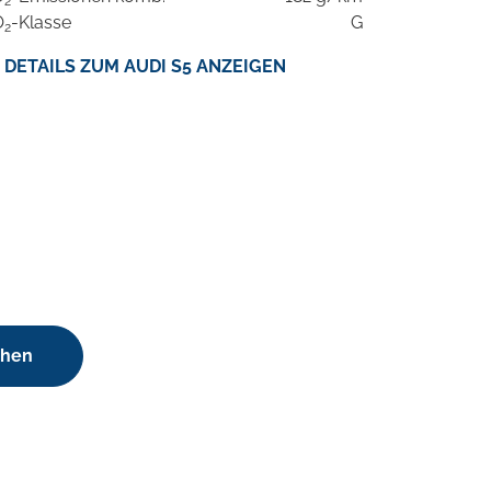
2
O
-Klasse
G
2
DETAILS ZUM AUDI S5 ANZEIGEN
chen