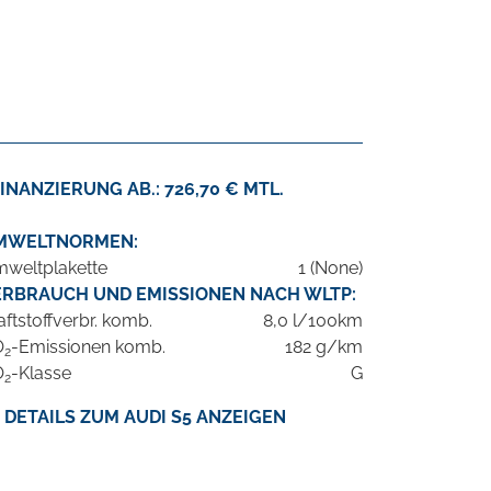
INANZIERUNG AB.: 726,70 € MTL.
MWELTNORMEN:
weltplakette
1 (None)
ERBRAUCH UND EMISSIONEN NACH WLTP:
aftstoffverbr. komb.
8,0 l/100km
O
-Emissionen komb.
182 g/km
2
O
-Klasse
G
2
DETAILS ZUM AUDI S5 ANZEIGEN