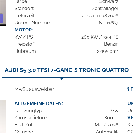
Farbe
Schwarz
Standort
Zentrallager
Lieferzeit
ab ca. 11.08.2026
Unsere Nummer
N001887
MOTOR:
kW / PS
260 kW / 354 PS
Treibstoff
Benzin
Hubraum
2.995 cm³
AUDI S5 3.0 TFSI 7-GANG S TRONIC QUATTRO
MwSt. ausweisbar
F
ALLGEMEINE DATEN:
U
Fahrzeugtyp
Pkw
Um
Karosserieform
Kombi
V
Erst-Zul.
Mai / 2026
Kr
Getriebe
Automatik
C