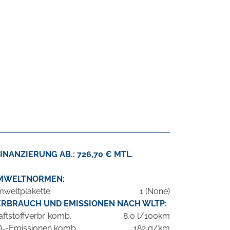
INANZIERUNG AB.: 726,70 € MTL.
MWELTNORMEN:
weltplakette
1 (None)
ERBRAUCH UND EMISSIONEN NACH WLTP:
aftstoffverbr. komb.
8,0 l/100km
O
-Emissionen komb.
182 g/km