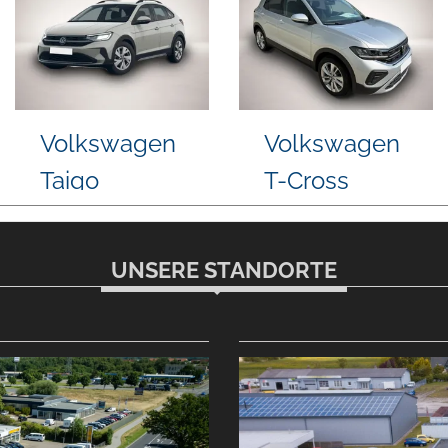
gen
Kia EV2
BMW M340i
UNSERE STANDORTE