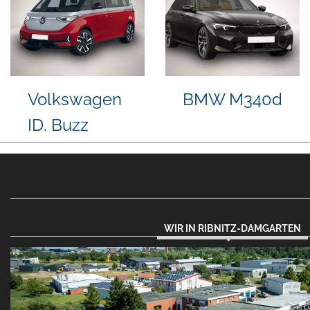
gen
Volkswagen
Volkswa
T-Cross
T-Roc
WIR IN RIBNITZ-DAMGARTEN