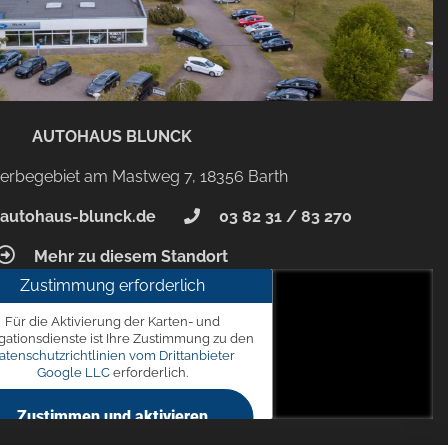
AUTOHAUS BLUNCK
rbegebiet am Mastweg 7, 18356 Barth
autohaus-blunck.de
03 82 31 / 83 270
Mehr zu diesem Standort
Zustimmung erforderlich
unck
Für die Aktivierung der Karten- und
 7, 18356 Barth
gationsdienste ist Ihre Zustimmung zu den
atenschutzrichtlinien vom Drittanbieter
Google LLC
erforderlich.
Zustimmen und aktivieren