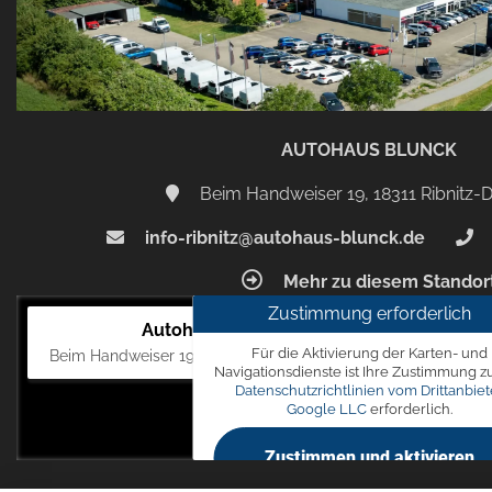
AUTOHAUS BLUNCK
Beim Handweiser 19, 18311 Ribnitz
info-ribnitz@autohaus-blunck.de
Mehr zu diesem Standor
Zustimmung erforderlich
Autohaus Blunck
Für die Aktivierung der Karten- und
Beim Handweiser 19, 18311 Ribnitz-Damgarten
Navigationsdienste ist Ihre Zustimmung z
Datenschutzrichtlinien vom Drittanbiet
Google LLC
erforderlich.
Zustimmen und aktivieren