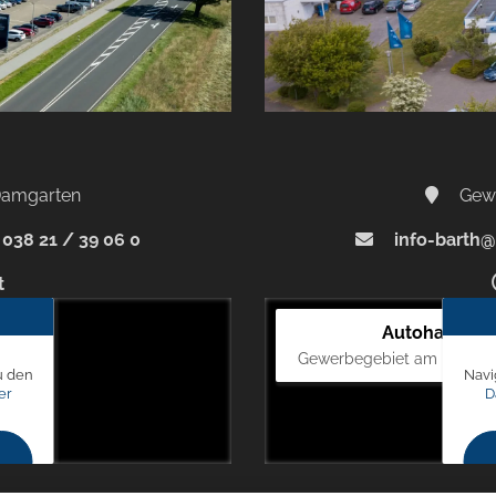
-Damgarten
Gewe
038 21 / 39 06 0
info-barth@
t
Autohaus Bl
Gewerbegebiet am Mastweg
u den
Navi
er
D