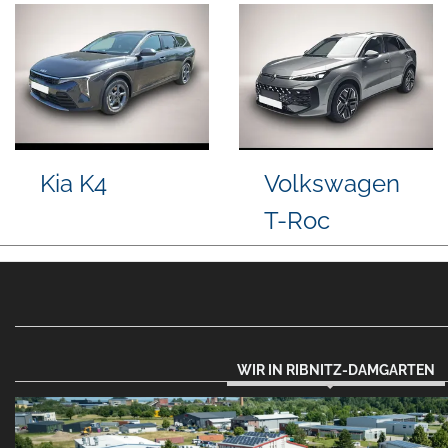
acia Duster
Seat Arona
Kia 
WIR IN RIBNITZ-DAMGARTEN