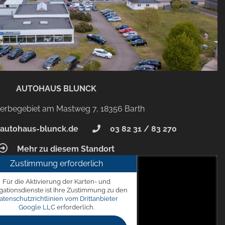
AUTOHAUS BLUNCK
rbegebiet am Mastweg 7, 18356 Barth
autohaus-blunck.de
03 82 31 / 83 270
Mehr zu diesem Standort
Zustimmung erforderlich
unck
Für die Aktivierung der Karten- und
 7, 18356 Barth
gationsdienste ist Ihre Zustimmung zu den
atenschutzrichtlinien vom Drittanbieter
Google LLC
erforderlich.