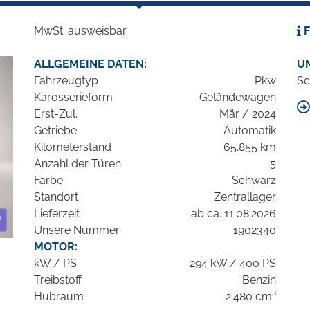
MwSt. ausweisbar
F
ALLGEMEINE DATEN:
U
Fahrzeugtyp
Pkw
Sc
Karosserieform
Geländewagen
Erst-Zul.
Mär / 2024
Getriebe
Automatik
Kilometerstand
65.855 km
Anzahl der Türen
5
Farbe
Schwarz
Standort
Zentrallager
Lieferzeit
ab ca. 11.08.2026
Unsere Nummer
1902340
MOTOR:
kW / PS
294 kW / 400 PS
Treibstoff
Benzin
Hubraum
2.480 cm³