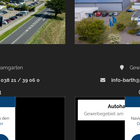
-Damgarten
Gewe
038 21 / 39 06 0
info-barth@
t
Autohaus Bl
Gewerbegebiet am Mastweg
u den
Navi
er
D