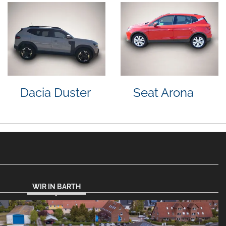
an Ariya
Suzuki Vitara
Fiat
Pan
WIR IN BARTH