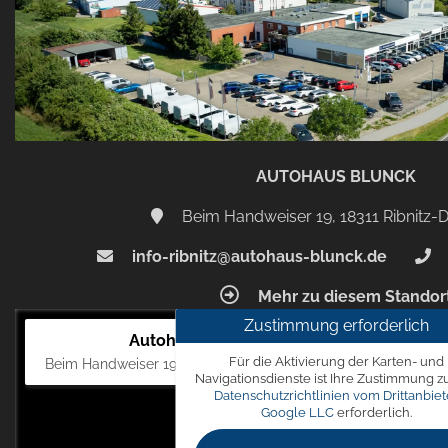
AUTOHAUS BLUNCK
Beim Handweiser 19, 18311 Ribnitz
info-ribnitz@autohaus-blunck.de
Mehr zu diesem Standor
Zustimmung erforderlich
Autohaus Blunck
Für die Aktivierung der Karten- und
Beim Handweiser 19, 18311 Ribnitz-Damgarten
Navigationsdienste ist Ihre Zustimmung z
Datenschutzrichtlinien vom Drittanbiet
Google LLC
erforderlich.