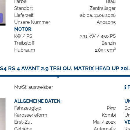
Farbe
Blau
Standort
Zentrallager
Lieferzeit
ab ca. 11.08.2026
Unsere Nummer
A902095
MOTOR:
kW / PS
331 kW / 450 PS
Treibstoff
Benzin
Hubraum
2.894 cm³
S4 RS 4 AVANT 2.9 TFSI QU. MATRIX HEAD UP 2
MwSt. ausweisbar
F
ALLGEMEINE DATEN:
U
Fahrzeugtyp
Pkw
Sc
Karosserieform
Kombi
Um
Erst-Zul.
Mai / 2023
V
Getriebe
Automatik
Kr