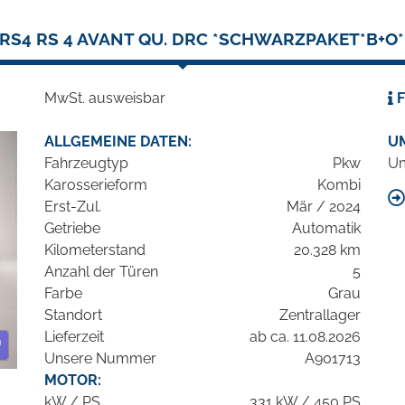
 RS4 RS 4 AVANT QU. DRC *SCHWARZPAKET*B+O*
MwSt. ausweisbar
F
ALLGEMEINE DATEN:
U
Fahrzeugtyp
Pkw
Um
Karosserieform
Kombi
Erst-Zul.
Mär / 2024
Getriebe
Automatik
Kilometerstand
20.328 km
Anzahl der Türen
5
Farbe
Grau
Standort
Zentrallager
Lieferzeit
ab ca. 11.08.2026
Unsere Nummer
A901713
MOTOR:
kW / PS
331 kW / 450 PS