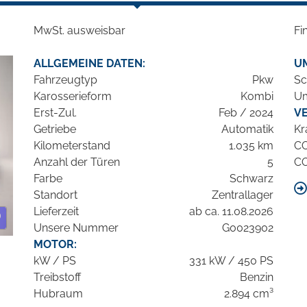
MwSt. ausweisbar
Fi
ALLGEMEINE DATEN:
U
Fahrzeugtyp
Pkw
Sc
Karosserieform
Kombi
Um
Erst-Zul.
Feb / 2024
V
Getriebe
Automatik
Kr
Kilometerstand
1.035 km
C
Anzahl der Türen
5
C
Farbe
Schwarz
Standort
Zentrallager
Lieferzeit
ab ca. 11.08.2026
Unsere Nummer
G0023902
MOTOR:
kW / PS
331 kW / 450 PS
Treibstoff
Benzin
Hubraum
2.894 cm³