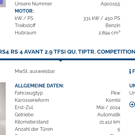
Unsere Nummer
A900155
MOTOR:
kW / PS
331 kW / 450 PS
Treibstoff
Benzin
Hubraum
2.894 cm³
RS4 RS 4 AVANT 2.9 TFSI QU. TIPTR. COMPETITIO
MwSt. ausweisbar
F
ALLGEMEINE DATEN:
U
Fahrzeugtyp
Pkw
Um
Karosserieform
Kombi
Erst-Zul.
Mai / 2024
Getriebe
Automatik
Kilometerstand
21.412 km
Anzahl der Türen
5