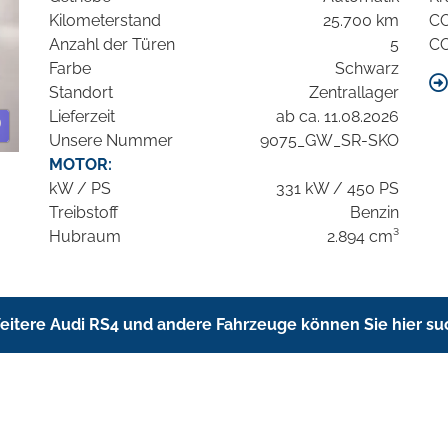
Kilometerstand
25.700 km
C
Anzahl der Türen
5
C
Farbe
Schwarz
Standort
Zentrallager
Lieferzeit
ab ca. 11.08.2026
Unsere Nummer
9075_GW_SR-SKO
MOTOR:
kW / PS
331 kW / 450 PS
Treibstoff
Benzin
Hubraum
2.894 cm³
eitere Audi RS4 und andere Fahrzeuge können Sie hier s