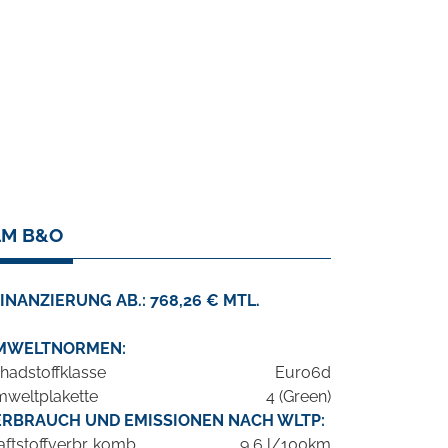
0LM B&O
INANZIERUNG AB.: 768,26 € MTL.
MWELTNORMEN:
hadstoffklasse
Euro6d
weltplakette
4 (Green)
ERBRAUCH UND EMISSIONEN NACH WLTP:
aftstoffverbr. komb.
9,6 l/100km