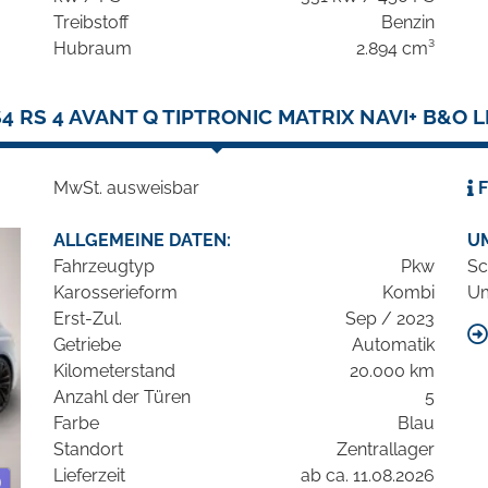
Treibstoff
Benzin
Hubraum
2.894 cm³
4 RS 4 AVANT Q TIPTRONIC MATRIX NAVI+ B&O 
MwSt. ausweisbar
F
ALLGEMEINE DATEN:
U
Fahrzeugtyp
Pkw
Sc
Karosserieform
Kombi
Um
Erst-Zul.
Sep / 2023
Getriebe
Automatik
Kilometerstand
20.000 km
Anzahl der Türen
5
Farbe
Blau
Standort
Zentrallager
Lieferzeit
ab ca. 11.08.2026