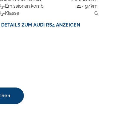
O
-Emissionen komb.
217 g/km
2
O
-Klasse
G
2
DETAILS ZUM AUDI RS4 ANZEIGEN
uchen