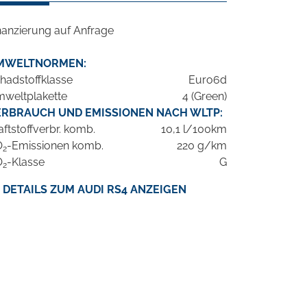
nanzierung auf Anfrage
MWELTNORMEN:
hadstoffklasse
Euro6d
weltplakette
4 (Green)
ERBRAUCH UND EMISSIONEN NACH WLTP:
aftstoffverbr. komb.
10,1 l/100km
O
-Emissionen komb.
220 g/km
2
O
-Klasse
G
2
DETAILS ZUM AUDI RS4 ANZEIGEN