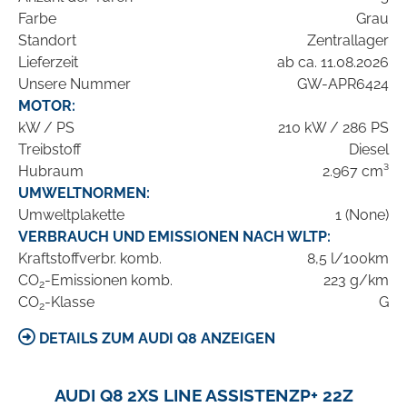
Farbe
Grau
Standort
Zentrallager
Lieferzeit
ab ca. 11.08.2026
Unsere Nummer
GW-APR6424
MOTOR:
kW / PS
210 kW / 286 PS
Treibstoff
Diesel
Hubraum
2.967 cm³
UMWELTNORMEN:
Umweltplakette
1 (None)
VERBRAUCH UND EMISSIONEN NACH WLTP:
Kraftstoffverbr. komb.
8,5 l/100km
CO
-Emissionen komb.
223 g/km
2
CO
-Klasse
G
2
DETAILS ZUM AUDI Q8 ANZEIGEN
AUDI Q8 2XS LINE ASSISTENZP+ 22Z