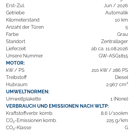
Erst-Zul.
Jun / 2026
Getriebe
Automatik
Kilometerstand
10 km
Anzahl der Türen
5
Farbe
Grau
Standort
Zentrallager
Lieferzeit
ab ca. 11.08.2026
Unsere Nummer
GW-ASG1815
MOTOR:
kW / PS
210 kW / 286 PS
Treibstoff
Diesel
Hubraum
2.967 cm³
UMWELTNORMEN:
Umweltplakette
1 (None)
VERBRAUCH UND EMISSIONEN NACH WLTP:
Kraftstoffverbr. komb.
8,6 l/100km
CO
-Emissionen komb.
225 g/km
2
CO
-Klasse
G
2