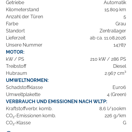
Getriebe
Automatik
Kilometerstand
15.809 km
Anzahl der Türen
5
Farbe
Grau
Standort
Zentrallager
Lieferzeit
ab ca. 11.08.2026
Unsere Nummer
14787
MOTOR:
kW / PS
210 kW / 286 PS
Treibstoff
Diesel
Hubraum
2.967 cm³
UMWELTNORMEN:
Schadstoffklasse
Euro6
Umweltplakette
4 (Green)
VERBRAUCH UND EMISSIONEN NACH WLTP:
Kraftstoffverbr. komb.
8,6 l/100km
CO
-Emissionen komb.
226 g/km
2
CO
-Klasse
G
2