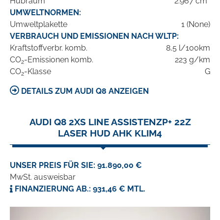
Hubraum
2.967 cm³
UMWELTNORMEN:
Umweltplakette
1 (None)
VERBRAUCH UND EMISSIONEN NACH WLTP:
Kraftstoffverbr. komb.
8,5 l/100km
CO
-Emissionen komb.
223 g/km
2
CO
-Klasse
G
2
DETAILS ZUM AUDI Q8 ANZEIGEN
AUDI Q8 2XS LINE ASSISTENZP+ 22Z
LASER HUD AHK KLIM4
UNSER PREIS FÜR SIE: 91.890,00 €
MwSt. ausweisbar
FINANZIERUNG AB.: 931,46 € MTL.