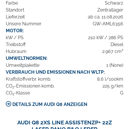
Farbe
Schwarz
Standort
Zentrallager
Lieferzeit
ab ca. 11.08.2026
Unsere Nummer
GW-AML6356
MOTOR:
kW / PS
210 kW / 286 PS
Treibstoff
Diesel
Hubraum
2.967 cm³
UMWELTNORMEN:
Umweltplakette
1 (None)
VERBRAUCH UND EMISSIONEN NACH WLTP:
Kraftstoffverbr. komb.
8,6 l/100km
CO
-Emissionen komb.
225 g/km
2
CO
-Klasse
G
2
DETAILS ZUM AUDI Q8 ANZEIGEN
AUDI Q8 2XS LINE ASSISTENZP+ 22Z