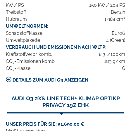
kW / PS
150 kW / 204 PS
Treibstoff
Benzin
Hubraum
1.984 cm³
UMWELTNORMEN:
Schadstoffklasse
Euro6
Umweltplakette
4 (Green)
VERBRAUCH UND EMISSIONEN NACH WLTP:
Kraftstoffverbr. komb.
8,3 l/100km
CO
-Emissionen komb.
189 g/km
2
CO
-Klasse
G
2
DETAILS ZUM AUDI Q3 ANZEIGEN
AUDI Q3 2XS LINE TECH+ KLIMAP OPTIKP
PRIVACY 19Z EHK
UNSER PREIS FÜR SIE: 51.690,00 €