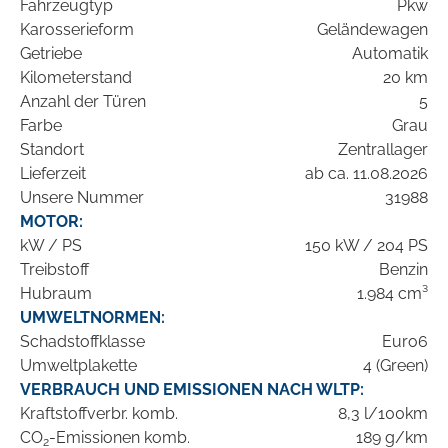
Fahrzeugtyp
Pkw
Karosserieform
Geländewagen
Getriebe
Automatik
Kilometerstand
20 km
Anzahl der Türen
5
Farbe
Grau
Standort
Zentrallager
Lieferzeit
ab ca. 11.08.2026
Unsere Nummer
31988
MOTOR:
kW / PS
150 kW / 204 PS
Treibstoff
Benzin
Hubraum
1.984 cm³
UMWELTNORMEN:
Schadstoffklasse
Euro6
Umweltplakette
4 (Green)
VERBRAUCH UND EMISSIONEN NACH WLTP:
Kraftstoffverbr. komb.
8,3 l/100km
CO
-Emissionen komb.
189 g/km
2