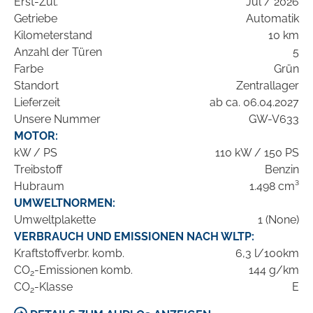
Erst-Zul.
Jul / 2026
Getriebe
Automatik
Kilometerstand
10 km
Anzahl der Türen
5
Farbe
Grün
Standort
Zentrallager
Lieferzeit
ab ca. 06.04.2027
Unsere Nummer
GW-V633
MOTOR:
kW / PS
110 kW / 150 PS
Treibstoff
Benzin
Hubraum
1.498 cm³
UMWELTNORMEN:
Umweltplakette
1 (None)
VERBRAUCH UND EMISSIONEN NACH WLTP:
Kraftstoffverbr. komb.
6,3 l/100km
CO
-Emissionen komb.
144 g/km
2
CO
-Klasse
E
2