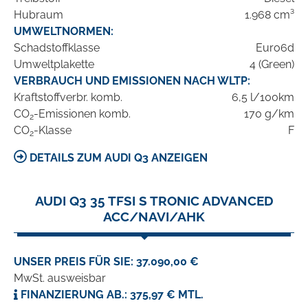
Hubraum
1.968 cm³
UMWELTNORMEN:
Schadstoffklasse
Euro6d
Umweltplakette
4 (Green)
VERBRAUCH UND EMISSIONEN NACH WLTP:
Kraftstoffverbr. komb.
6,5 l/100km
CO
-Emissionen komb.
170 g/km
2
CO
-Klasse
F
2
DETAILS ZUM AUDI Q3 ANZEIGEN
AUDI Q3 35 TFSI S TRONIC ADVANCED
ACC/NAVI/AHK
UNSER PREIS FÜR SIE: 37.090,00 €
MwSt. ausweisbar
FINANZIERUNG AB.: 375,97 € MTL.