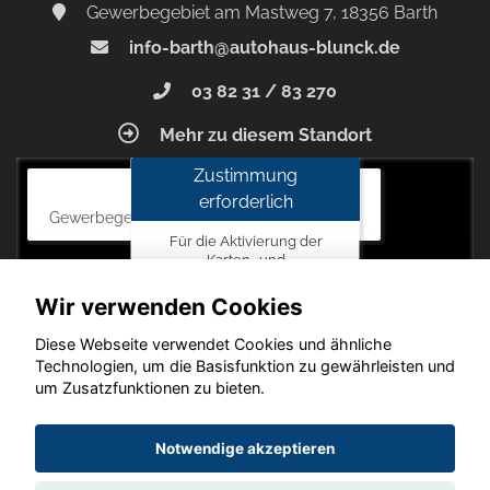
Gewerbegebiet am Mastweg 7, 18356 Barth
info-barth@autohaus-blunck.de
03 82 31 / 83 270
Mehr zu diesem Standort
Zustimmung
Autohaus Blunck
erforderlich
Gewerbegebiet am Mastweg 7, 18356 Barth
Für die Aktivierung der
Karten- und
Navigationsdienste ist Ihre
Zustimmung zu den
Wir verwenden Cookies
Datenschutzrichtlinien vom
Drittanbieter Google LLC
Diese Webseite verwendet Cookies und ähnliche
erforderlich.
Technologien, um die Basisfunktion zu gewährleisten und
um Zusatzfunktionen zu bieten.
Zustimmen
und
Copyright © 2026. Autohaus Blunck
Notwendige akzeptieren
aktivieren