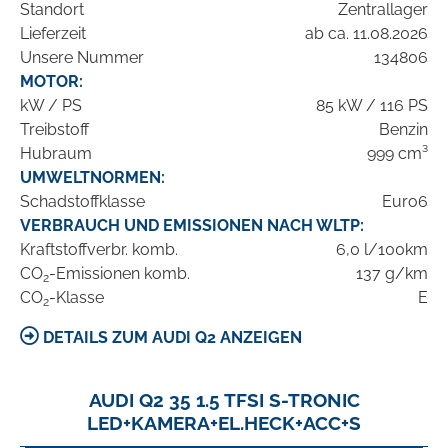
Standort
Zentrallager
Lieferzeit
ab ca. 11.08.2026
Unsere Nummer
134806
MOTOR:
kW / PS
85 kW / 116 PS
Treibstoff
Benzin
Hubraum
999 cm³
UMWELTNORMEN:
Schadstoffklasse
Euro6
VERBRAUCH UND EMISSIONEN NACH WLTP:
Kraftstoffverbr. komb.
6,0 l/100km
CO
-Emissionen komb.
137 g/km
2
CO
-Klasse
E
2
DETAILS ZUM AUDI Q2 ANZEIGEN
AUDI Q2 35 1.5 TFSI S-TRONIC
LED+KAMERA+EL.HECK+ACC+S