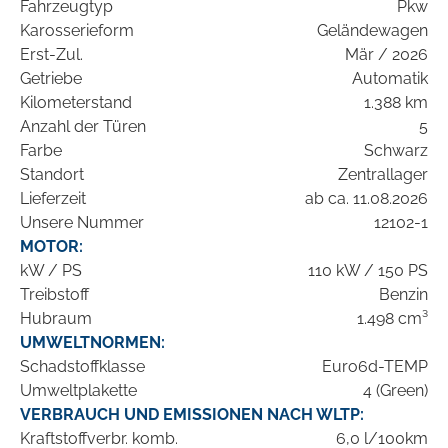
Fahrzeugtyp
Pkw
Karosserieform
Geländewagen
Erst-Zul.
Mär / 2026
Getriebe
Automatik
Kilometerstand
1.388 km
Anzahl der Türen
5
Farbe
Schwarz
Standort
Zentrallager
Lieferzeit
ab ca. 11.08.2026
Unsere Nummer
12102-1
MOTOR:
kW / PS
110 kW / 150 PS
Treibstoff
Benzin
Hubraum
1.498 cm³
UMWELTNORMEN:
Schadstoffklasse
Euro6d-TEMP
Umweltplakette
4 (Green)
VERBRAUCH UND EMISSIONEN NACH WLTP:
Kraftstoffverbr. komb.
6,0 l/100km