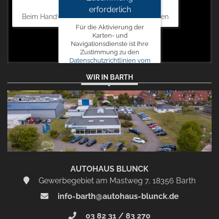
Autohaus Blunck
erforderlich
Beim Handweiser 19, 18311 Ribnitz-Damgarten
Für die Aktivierung der
Karten- und
Navigationsdienste ist Ihre
Zustimmung zu den
Datenschutzrichtlinien vom
Drittanbieter Google LLC
WIR IN BARTH
erforderlich.
Zustimmen
und
aktivieren
AUTOHAUS BLUNCK
Gewerbegebiet am Mastweg 7, 18356 Barth
info-barth@autohaus-blunck.de
03 82 31 / 83 270