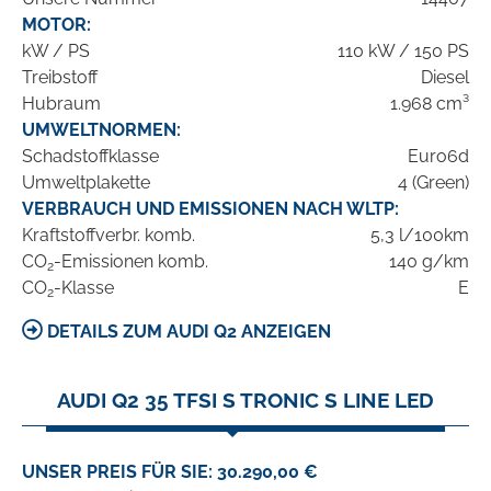
MOTOR:
kW / PS
110 kW / 150 PS
Treibstoff
Diesel
Hubraum
1.968 cm³
UMWELTNORMEN:
Schadstoffklasse
Euro6d
Umweltplakette
4 (Green)
VERBRAUCH UND EMISSIONEN NACH WLTP:
Kraftstoffverbr. komb.
5,3 l/100km
CO
-Emissionen komb.
140 g/km
2
CO
-Klasse
E
2
DETAILS ZUM AUDI Q2 ANZEIGEN
AUDI Q2 35 TFSI S TRONIC S LINE LED
UNSER PREIS FÜR SIE: 30.290,00 €