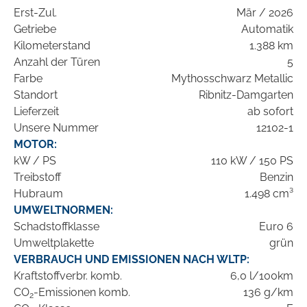
Erst-Zul.
Mär / 2026
Getriebe
Automatik
Kilometerstand
1.388 km
Anzahl der Türen
5
Farbe
Mythosschwarz Metallic
Standort
Ribnitz-Damgarten
Lieferzeit
ab sofort
Unsere Nummer
12102-1
MOTOR:
kW / PS
110 kW / 150 PS
Treibstoff
Benzin
Hubraum
1.498 cm³
UMWELTNORMEN:
Schadstoffklasse
Euro 6
Umweltplakette
grün
VERBRAUCH UND EMISSIONEN NACH WLTP:
Kraftstoffverbr. komb.
6,0 l/100km
CO
-Emissionen komb.
136 g/km
2