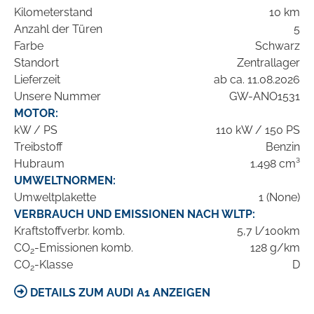
Kilometerstand
10 km
Anzahl der Türen
5
Farbe
Schwarz
Standort
Zentrallager
Lieferzeit
ab ca. 11.08.2026
Unsere Nummer
GW-ANO1531
MOTOR:
kW / PS
110 kW / 150 PS
Treibstoff
Benzin
Hubraum
1.498 cm³
UMWELTNORMEN:
Umweltplakette
1 (None)
VERBRAUCH UND EMISSIONEN NACH WLTP:
Kraftstoffverbr. komb.
5,7 l/100km
CO
-Emissionen komb.
128 g/km
2
CO
-Klasse
D
2
DETAILS ZUM AUDI A1 ANZEIGEN