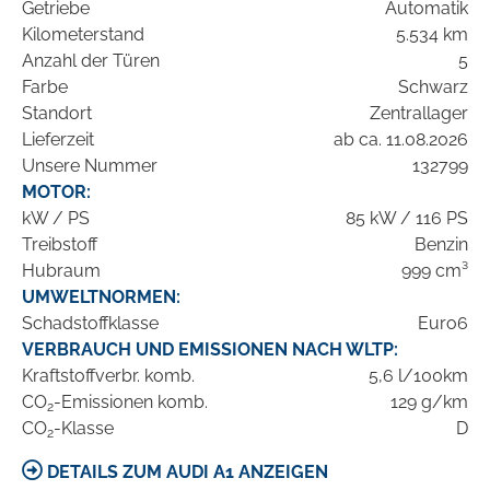
Getriebe
Automatik
Kilometerstand
5.534 km
Anzahl der Türen
5
Farbe
Schwarz
Standort
Zentrallager
Lieferzeit
ab ca. 11.08.2026
Unsere Nummer
132799
MOTOR:
kW / PS
85 kW / 116 PS
Treibstoff
Benzin
Hubraum
999 cm³
UMWELTNORMEN:
Schadstoffklasse
Euro6
VERBRAUCH UND EMISSIONEN NACH WLTP:
Kraftstoffverbr. komb.
5,6 l/100km
CO
-Emissionen komb.
129 g/km
2
CO
-Klasse
D
2
DETAILS ZUM AUDI A1 ANZEIGEN