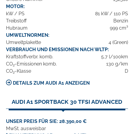
MOTOR:
kW / PS
81 kW / 110 PS
Treibstoff
Benzin
Hubraum
999 cm³
UMWELTNORMEN:
Umweltplakette
4 (Green)
VERBRAUCH UND EMISSIONEN NACH WLTP:
Kraftstoffverbr. komb.
5,7 l/100km
CO
-Emissionen komb.
130 g/km
2
CO
-Klasse
D
2
DETAILS ZUM AUDI A1 ANZEIGEN
AUDI A1 SPORTBACK 30 TFSI ADVANCED
UNSER PREIS FÜR SIE: 28.390,00 €
MwSt. ausweisbar