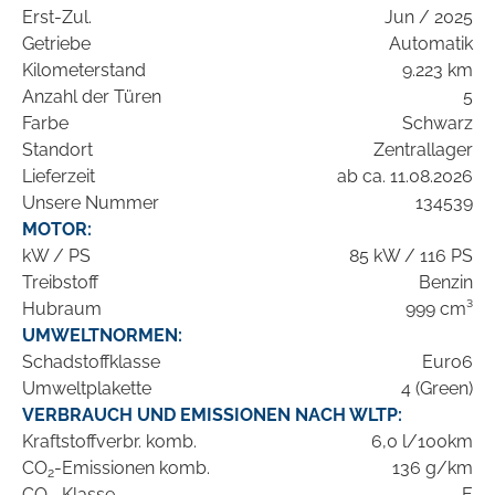
Erst-Zul.
Jun / 2025
Getriebe
Automatik
Kilometerstand
9.223 km
Anzahl der Türen
5
Farbe
Schwarz
Standort
Zentrallager
Lieferzeit
ab ca. 11.08.2026
Unsere Nummer
134539
MOTOR:
kW / PS
85 kW / 116 PS
Treibstoff
Benzin
Hubraum
999 cm³
UMWELTNORMEN:
Schadstoffklasse
Euro6
Umweltplakette
4 (Green)
VERBRAUCH UND EMISSIONEN NACH WLTP:
Kraftstoffverbr. komb.
6,0 l/100km
CO
-Emissionen komb.
136 g/km
2
CO
-Klasse
E