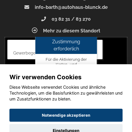
info-barth@autohaus-blunck.de
03 82 31 / 83 270
Mehr zu diesem Standort
Zustimmung
Autohaus Blunck
erforderlich
Gewerbegebiet am Mastweg 7, 18356 Barth
Für die Aktivierung der
Karten- und
Navigationsdienste ist Ihre
Zustimmung zu den
Wir verwenden Cookies
Datenschutzrichtlinien vom
Drittanbieter Google LLC
Diese Webseite verwendet Cookies und ähnliche
erforderlich.
Technologien, um die Basisfunktion zu gewährleisten und
um Zusatzfunktionen zu bieten.
Zustimmen
und
Copyright © 2026. Autohaus Blunck
Notwendige akzeptieren
aktivieren
Einstellungen