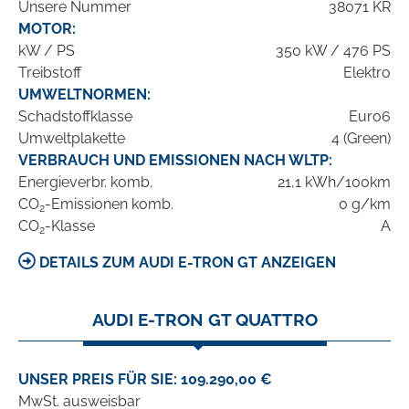
Unsere Nummer
38071 KR
MOTOR:
kW / PS
350 kW / 476 PS
Treibstoff
Elektro
UMWELTNORMEN:
Schadstoffklasse
Euro6
Umweltplakette
4 (Green)
VERBRAUCH UND EMISSIONEN NACH WLTP:
Energieverbr. komb.
21,1 kWh/100km
CO
-Emissionen komb.
0 g/km
2
CO
-Klasse
A
2
DETAILS ZUM AUDI E-TRON GT ANZEIGEN
AUDI E-TRON GT QUATTRO
UNSER PREIS FÜR SIE: 109.290,00 €
MwSt. ausweisbar