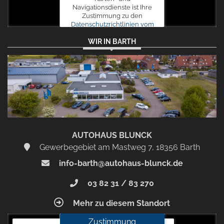
Navigationsdienste ist Ihre
Zustimmung zu den
Datenschutzrichtlinien vom
Drittanbieter Google LLC
WIR IN BARTH
erforderlich.
Zustimmen
und
aktivieren
AUTOHAUS BLUNCK
Gewerbegebiet am Mastweg 7, 18356 Barth
info-barth@autohaus-blunck.de
03 82 31 / 83 270
Mehr zu diesem Standort
Zustimmung