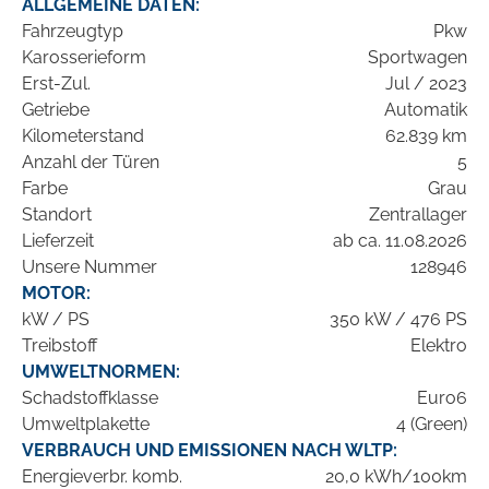
ALLGEMEINE DATEN:
Fahrzeugtyp
Pkw
Karosserieform
Sportwagen
Erst-Zul.
Jul / 2023
Getriebe
Automatik
Kilometerstand
62.839 km
Anzahl der Türen
5
Farbe
Grau
Standort
Zentrallager
Lieferzeit
ab ca. 11.08.2026
Unsere Nummer
128946
MOTOR:
kW / PS
350 kW / 476 PS
Treibstoff
Elektro
UMWELTNORMEN:
Schadstoffklasse
Euro6
Umweltplakette
4 (Green)
VERBRAUCH UND EMISSIONEN NACH WLTP:
Energieverbr. komb.
20,0 kWh/100km