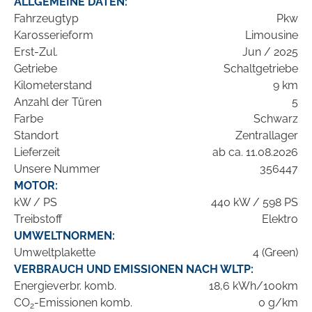
ALLGEMEINE DATEN:
Fahrzeugtyp
Pkw
Karosserieform
Limousine
Erst-Zul.
Jun / 2025
Getriebe
Schaltgetriebe
Kilometerstand
9 km
Anzahl der Türen
5
Farbe
Schwarz
Standort
Zentrallager
Lieferzeit
ab ca. 11.08.2026
Unsere Nummer
356447
MOTOR:
kW / PS
440 kW / 598 PS
Treibstoff
Elektro
UMWELTNORMEN:
Umweltplakette
4 (Green)
VERBRAUCH UND EMISSIONEN NACH WLTP:
Energieverbr. komb.
18,6 kWh/100km
CO
-Emissionen komb.
0 g/km
2