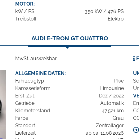
MOTOR:
kW / PS
350 kW / 476 PS
Treibstoff
Elektro
AUDI E-TRON GT QUATTRO
MwSt. ausweisbar
F
ALLGEMEINE DATEN:
U
Fahrzeugtyp
Pkw
Sc
Karosserieform
Limousine
Um
Erst-Zul.
Dez / 2022
V
Getriebe
Automatik
En
Kilometerstand
47.521 km
C
Farbe
Grau
C
Standort
Zentrallager
Lieferzeit
ab ca. 11.08.2026