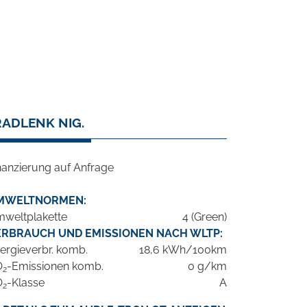
RADLENK NIG.
nanzierung auf Anfrage
MWELTNORMEN:
weltplakette
4 (Green)
ERBRAUCH UND EMISSIONEN NACH WLTP:
ergieverbr. komb.
18,6 kWh/100km
O
-Emissionen komb.
0 g/km
2
O
-Klasse
A
2