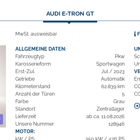
AUDI E-TRON GT
MwSt. ausweisbar
F
ALLGEMEINE DATEN:
U
Fahrzeugtyp
Pkw
Sc
Karosserieform
Sportwagen
Um
Erst-Zul.
Jul / 2023
V
Getriebe
Automatik
En
Kilometerstand
62.839 km
C
Anzahl der Türen
5
C
Farbe
Grau
Standort
Zentrallager
Lieferzeit
ab ca. 11.08.2026
Unsere Nummer
128946
MOTOR:
kW / PS
350 kW / 476 PS