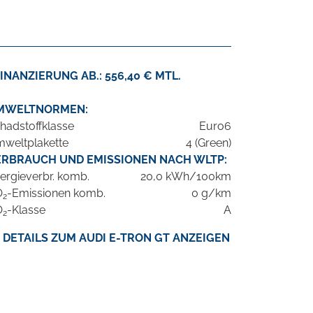
INANZIERUNG AB.: 556,40 € MTL.
MWELTNORMEN:
hadstoffklasse
Euro6
weltplakette
4 (Green)
ERBRAUCH UND EMISSIONEN NACH WLTP:
ergieverbr. komb.
20,0 kWh/100km
O
-Emissionen komb.
0 g/km
2
O
-Klasse
A
2
DETAILS ZUM AUDI E-TRON GT ANZEIGEN