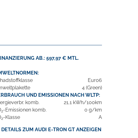
INANZIERUNG AB.: 597,97 € MTL.
MWELTNORMEN:
hadstoffklasse
Euro6
weltplakette
4 (Green)
ERBRAUCH UND EMISSIONEN NACH WLTP:
ergieverbr. komb.
21,1 kWh/100km
O
-Emissionen komb.
0 g/km
2
O
-Klasse
A
2
DETAILS ZUM AUDI E-TRON GT ANZEIGEN