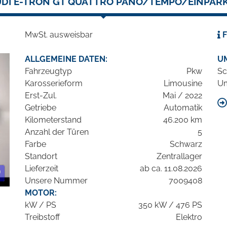
DI E-TRON GT QUATTRO PANO/TEMPO/EINPAR
MwSt. ausweisbar
F
ALLGEMEINE DATEN:
U
Fahrzeugtyp
Pkw
Sc
Karosserieform
Limousine
Um
Erst-Zul.
Mai / 2022
Getriebe
Automatik
Kilometerstand
46.200 km
Anzahl der Türen
5
Farbe
Schwarz
Standort
Zentrallager
Lieferzeit
ab ca. 11.08.2026
Unsere Nummer
7009408
MOTOR:
kW / PS
350 kW / 476 PS
Treibstoff
Elektro