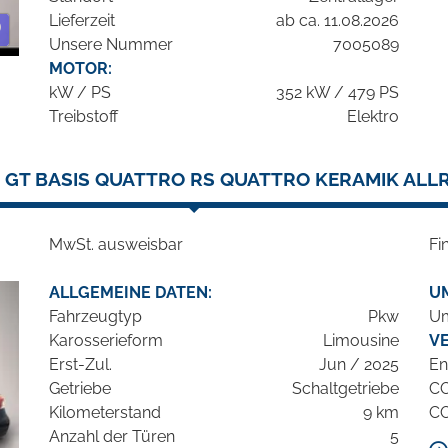
Lieferzeit
ab ca. 11.08.2026
Unsere Nummer
7005089
MOTOR:
kW / PS
352 kW / 479 PS
Treibstoff
Elektro
 GT BASIS QUATTRO RS QUATTRO KERAMIK ALL
MwSt. ausweisbar
Fi
ALLGEMEINE DATEN:
U
Fahrzeugtyp
Pkw
Um
Karosserieform
Limousine
V
Erst-Zul.
Jun / 2025
En
Getriebe
Schaltgetriebe
C
Kilometerstand
9 km
C
Anzahl der Türen
5