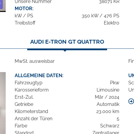
Unsere Nummer
38071 KR
MOTOR:
kW / PS
350 kW / 476 PS
Treibstoff
Elektro
AUDI E-TRON GT QUATTRO
MwSt. ausweisbar
Fi
ALLGEMEINE DATEN:
U
Fahrzeugtyp
Pkw
Sc
Karosserieform
Limousine
Um
Erst-Zul.
Mär / 2024
Getriebe
Automatik
Kilometerstand
23.000 km
Anzahl der Türen
5
Farbe
Schwarz
Standort
Zentrallager