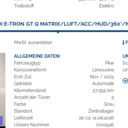
Treibstoff
Elektro
I E-TRON GT Q MATRIX/LUFT/ACC/HUD/360°/
MwSt. ausweisbar
F
ALLGEMEINE DATEN:
U
Fahrzeugtyp
Pkw
Sc
Karosserieform
Limousine
Um
Erst-Zul.
Nov / 2023
Getriebe
Automatik
Kilometerstand
57.555 km
Anzahl der Türen
5
Farbe
Grau
Standort
Zentrallager
Lieferzeit
ab ca. 11.08.2026
Unsere Nummer
7001546